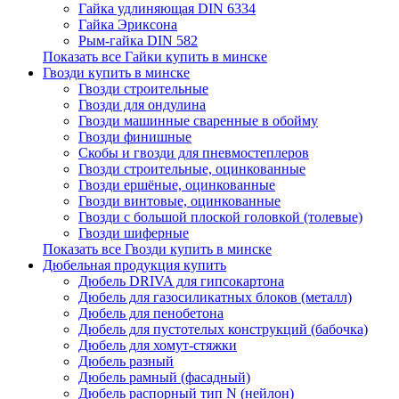
Гайка удлиняющая DIN 6334
Гайка Эриксона
Рым-гайка DIN 582
Показать все Гайки купить в минске
Гвозди купить в минске
Гвозди строительные
Гвозди для ондулина
Гвозди машинные сваренные в обойму
Гвозди финишные
Скобы и гвозди для пневмостеплеров
Гвозди строительные, оцинкованные
Гвозди ершёные, оцинкованные
Гвозди винтовые, оцинкованные
Гвозди с большой плоской головкой (толевые)
Гвозди шиферные
Показать все Гвозди купить в минске
Дюбельная продукция купить
Дюбель DRIVA для гипсокартона
Дюбель для газосиликатных блоков (металл)
Дюбель для пенобетона
Дюбель для пустотелых конструкций (бабочка)
Дюбель для хомут-стяжки
Дюбель разный
Дюбель рамный (фасадный)
Дюбель распорный тип N (нейлон)