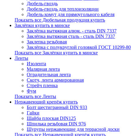
Дюбель-гвоздь
Дюбель-гвоздь для теплоизоляции
Дюбель-хомут для прямоугольного кабеля
Показать все Дюбельная продукция купить
Заклёпки купить в минске
Заклёпка вытяжная алюм. - сталь DIN 7337
Заклёпка вытяжная сталь - сталь DIN 7337
Заклепка резьбовая
Заклёпка с полукруглой головкой ГОСТ 10299-80
Показать все Заклёпки купить в минске
Ленты
Изолента
Малярная лента
Оградительная лента
Скотч, лента армированная
Стрейч пленка
Фум
Показать все Ленты
Нержавеющий крепёж купить
Болт шестигранный DIN 933
Гайки
Шайба плоская DIN125
Шпилька резьбовая DIN 976
Шурупы нержавеющие для террасной доски
Показать все Нержавеющий крепёж купить