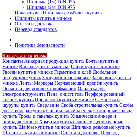
Шпилька (1м) DIN 975
Шпилька (2м) DIN 975
Показать все Шпильки резьбовые купить
Шплинты купить в минске
Оплата и доставка
Перевод стандартов
Политика безопасности
Калькулятор крепежа
Контакты
Анкерная продукция купить
Болты купить в
минске
Винты купить в минске
Гайки купить в минске
Гвозди купить в минске
Герметики и клей
Дюбельная
продукция купить
Заглушки пластиковые
Заклёпки купить в
минске
Ленты
Маркеры
Нержавеющий крепёж купить
Оснастка для угловых шлифмашин
Оснастка для
электроинструмента
Пена, очиститель
Перфорированный
крепёж купить
Проволока купить в минске
Саморезы и
шурупы купить
Сверление
Скоба строительная купить
Скобы
для степлера купить
Специальный крепеж
Стопорные кольца
купить
Тросы и такелаж купить
Химические анкера и
принадлежности
Хомуты купить в минске
Цепи сварные
купить
Шайбы купить в минске
Шпильки резьбовые купить
Шплинты купить в минске
Оплата и доставка
Перевод