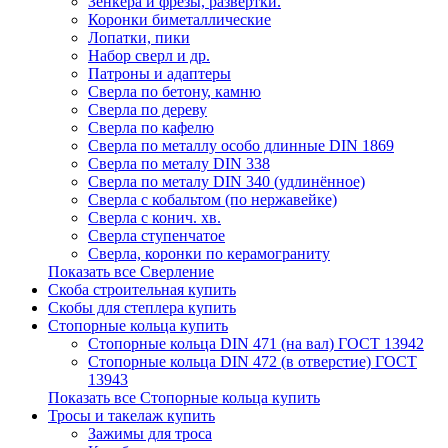
Зенкера и фрезы, развертки.
Коронки биметаллические
Лопатки, пики
Набор сверл и др.
Патроны и адаптеры
Сверла по бетону, камню
Сверла по дереву
Сверла по кафелю
Сверла по металлу особо длинные DIN 1869
Сверла по металу DIN 338
Сверла по металу DIN 340 (удлинённое)
Сверла с кобальтом (по нержавейке)
Сверла с конич. хв.
Сверла ступенчатое
Сверла, коронки по керамограниту
Показать все Сверление
Скоба строительная купить
Скобы для степлера купить
Стопорные кольца купить
Стопорные кольца DIN 471 (на вал) ГОСТ 13942
Стопорные кольца DIN 472 (в отверстие) ГОСТ
13943
Показать все Стопорные кольца купить
Тросы и такелаж купить
Зажимы для троса