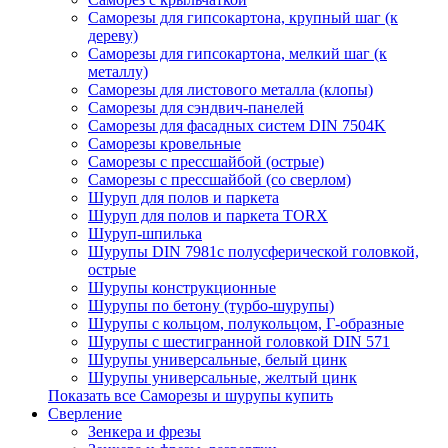
Саморезы для гипсокартона, крупный шаг (к
дереву)
Саморезы для гипсокартона, мелкий шаг (к
металлу)
Саморезы для листового металла (клопы)
Саморезы для сэндвич-панелей
Саморезы для фасадных систем DIN 7504K
Саморезы кровельные
Саморезы с прессшайбой (острые)
Саморезы с прессшайбой (со сверлом)
Шуруп для полов и паркета
Шуруп для полов и паркета TORX
Шуруп-шпилька
Шурупы DIN 7981с полусферической головкой,
острые
Шурупы конструкционные
Шурупы по бетону (турбо-шурупы)
Шурупы с кольцом, полукольцом, Г-образные
Шурупы с шестигранной головкой DIN 571
Шурупы универсальные, белый цинк
Шурупы универсальные, желтый цинк
Показать все Саморезы и шурупы купить
Сверление
Зенкера и фрезы