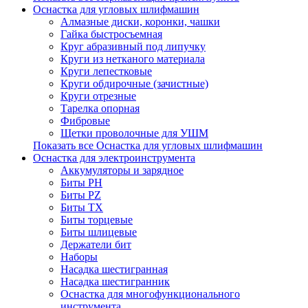
Оснастка для угловых шлифмашин
Алмазные диски, коронки, чашки
Гайка быстросъемная
Круг абразивный под липучку
Круги из нетканого материала
Круги лепестковые
Круги обдирочные (зачистные)
Круги отрезные
Тарелка опорная
Фибровые
Щетки проволочные для УШМ
Показать все Оснастка для угловых шлифмашин
Оснастка для электроинструмента
Аккумуляторы и зарядное
Биты PH
Биты PZ
Биты TX
Биты торцевые
Биты шлицевые
Держатели бит
Наборы
Насадка шестигранная
Насадка шестигранник
Оснастка для многофункционального
инструмента