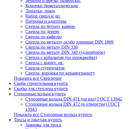
Зенкера и фрезы, развертки.
Коронки биметаллические
Лопатки, пики
Набор сверл и др.
Патроны и адаптеры
Сверла по бетону, камню
Сверла по дереву
Сверла по кафелю
Сверла по металлу особо длинные DIN 1869
Сверла по металу DIN 338
Сверла по металу DIN 340 (удлинённое)
Сверла с кобальтом (по нержавейке)
Сверла с конич. хв.
Сверла ступенчатое
Сверла, коронки по керамограниту
Показать все Сверление
Скоба строительная купить
Скобы для степлера купить
Стопорные кольца купить
Стопорные кольца DIN 471 (на вал) ГОСТ 13942
Стопорные кольца DIN 472 (в отверстие) ГОСТ
13943
Показать все Стопорные кольца купить
Тросы и такелаж купить
Зажимы для троса