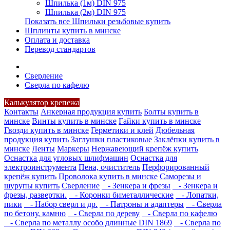
Шпилька (1м) DIN 975
Шпилька (2м) DIN 975
Показать все Шпильки резьбовые купить
Шплинты купить в минске
Оплата и доставка
Перевод стандартов
Сверление
Сверла по кафелю
Калькулятор крепежа
Контакты
Анкерная продукция купить
Болты купить в
минске
Винты купить в минске
Гайки купить в минске
Гвозди купить в минске
Герметики и клей
Дюбельная
продукция купить
Заглушки пластиковые
Заклёпки купить в
минске
Ленты
Маркеры
Нержавеющий крепёж купить
Оснастка для угловых шлифмашин
Оснастка для
электроинструмента
Пена, очиститель
Перфорированный
крепёж купить
Проволока купить в минске
Саморезы и
шурупы купить
Сверление
- Зенкера и фрезы
- Зенкера и
фрезы, развертки.
- Коронки биметаллические
- Лопатки,
пики
- Набор сверл и др.
- Патроны и адаптеры
- Сверла
по бетону, камню
- Сверла по дереву
- Сверла по кафелю
- Сверла по металлу особо длинные DIN 1869
- Сверла по