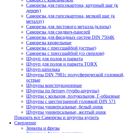
Саморезы для гипсокартона, крупный шаг (к
дереву)
Саморезы для гипсокартона, мелкий шаг (к
металлу)
Саморезы для листового металла (клопы)
Саморезы для сэндвич-панелей
Саморезы для фасадных систем DIN 7504K
Саморезы кровельные
Саморезы с прессшайбой (острые)
Саморезы с прессшайбой (со сверлом)
Шуруп для полов и паркета
Шуруп для полов и паркета TORX
Шуруп-шпилька
Шурупы DIN 7981с полусферической головкой,
острые
Шурупы конструкционные
Шурупы по бетону (турбо-шурупы)
Шурупы с кольцом, полукольцом, Г-образные
Шурупы с шестигранной головкой DIN 571
Шурупы универсальные, белый цинк
Шурупы универсальные, желтый цинк
Показать все Саморезы и шурупы купить
Сверление
Зенкера и фрезы