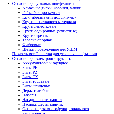
Оснастка для угловых шлифмашин
Алмазные диски, коронки, чашки
Гайка быстросъемная
Круг абразивный под липучку
Круги из нетканого материала
Круги лепестковые
Круги обдирочные (зачистные)
Круги отрезные
Тарелка опорная
Фибровые
Щетки проволочные для УШМ
Показать все Оснастка для угловых шлифмашин
Оснастка для электроинструмента
Аккумуляторы и зарядное
Биты PH
Биты PZ
Биты TX
Биты торцевые
Биты шлицевые
Держатели бит
Наборы
Насадка шестигранная
Насадка шестигранник
Оснастка для многофункционального
инструмента