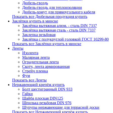
Дюбель-гвоздь
Дюбель-гвоздь для теплоизоляции
Дюбель-хомут для прямоугольного кабеля
Показать все Дюбельная продукция купить
Заклёпки купить в минске
Заклёпка вытяжная алюм. - сталь DIN 7337
Заклёпка вытяжная сталь - сталь DIN 7337
Заклепка резьбовая
Заклёпка с полукруглой головкой ГОСТ 10299-80
Показать все Заклёпки купить в минске
Ленты
Изолента
Малярная лента
Оградительная лента
Скотч, лента армированная
Стрейч пленка
Фум
Показать все Ленты
Нержавеющий крепёж купить
Болт шестигранный DIN 933
Гайки
Шайба плоская DIN125
Шпилька резьбовая DIN 976
Шурупы нержавеющие для террасной доски
Показать все Нержавеющий крепёж купить