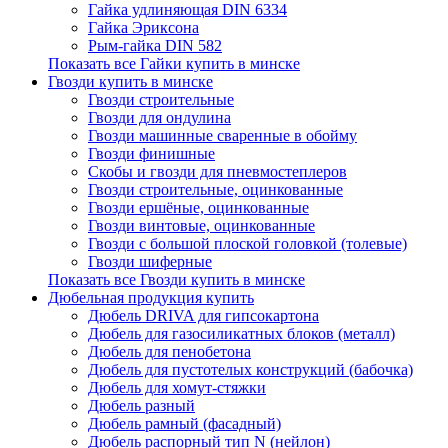
Гайка удлиняющая DIN 6334
Гайка Эриксона
Рым-гайка DIN 582
Показать все Гайки купить в минске
Гвозди купить в минске
Гвозди строительные
Гвозди для ондулина
Гвозди машинные сваренные в обойму
Гвозди финишные
Скобы и гвозди для пневмостеплеров
Гвозди строительные, оцинкованные
Гвозди ершёные, оцинкованные
Гвозди винтовые, оцинкованные
Гвозди с большой плоской головкой (толевые)
Гвозди шиферные
Показать все Гвозди купить в минске
Дюбельная продукция купить
Дюбель DRIVA для гипсокартона
Дюбель для газосиликатных блоков (металл)
Дюбель для пенобетона
Дюбель для пустотелых конструкций (бабочка)
Дюбель для хомут-стяжки
Дюбель разный
Дюбель рамный (фасадный)
Дюбель распорный тип N (нейлон)