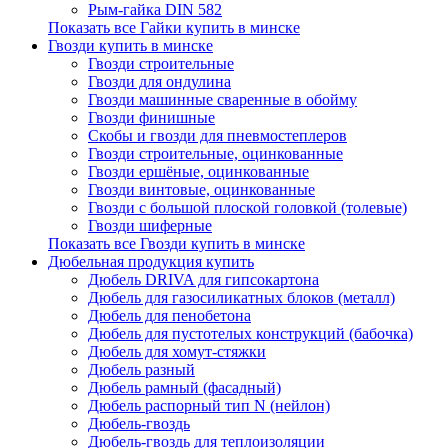
Рым-гайка DIN 582
Показать все Гайки купить в минске
Гвозди купить в минске
Гвозди строительные
Гвозди для ондулина
Гвозди машинные сваренные в обойму
Гвозди финишные
Скобы и гвозди для пневмостеплеров
Гвозди строительные, оцинкованные
Гвозди ершёные, оцинкованные
Гвозди винтовые, оцинкованные
Гвозди с большой плоской головкой (толевые)
Гвозди шиферные
Показать все Гвозди купить в минске
Дюбельная продукция купить
Дюбель DRIVA для гипсокартона
Дюбель для газосиликатных блоков (металл)
Дюбель для пенобетона
Дюбель для пустотелых конструкций (бабочка)
Дюбель для хомут-стяжки
Дюбель разный
Дюбель рамный (фасадный)
Дюбель распорный тип N (нейлон)
Дюбель-гвоздь
Дюбель-гвоздь для теплоизоляции