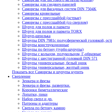
Саморезы для сэндвич-панелей
Саморезы для фасадных систем DIN 7504K
Саморезы кровельные
Саморезы с прессшайбой (острые)
Саморезы с прессшайбой (со сверлом)
Шуруп для полов и паркета
Шуруп для полов и паркета TORX
Шуруп-шпилька
Шурупы DIN 7981с полусферической головкой, ост
Шурупы конструкционные
Шурупы по бетону (турбо-шурупы)
Шурупы с кольцом, полукольцом, Г-образные
Шурупы с шестигранной головкой DIN 571
Шурупы универсальные, белый цинк
Шурупы универсальные, желтый цинк
Показать все Саморезы и шурупы купить
Сверление
Зенкера и фрезы
Зенкера и фрезы, развертки.
Коронки биметаллические
Лопатки, пики
Набор сверл и др.
Патроны и адаптеры
Сверла по бетону, камню