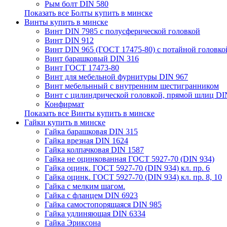
Рым болт DIN 580
Показать все Болты купить в минске
Винты купить в минске
Винт DIN 7985 с полусферической головкой
Винт DIN 912
Винт DIN 965 (ГОСТ 17475-80) с потайной головко
Винт барашковый DIN 316
Винт ГОСТ 17473-80
Винт для мебельной фурнитуры DIN 967
Винт мебельнный с внутренним шестигранником
Винт с цилиндрической головкой, прямой шлиц DI
Конфирмат
Показать все Винты купить в минске
Гайки купить в минске
Гайка барашковая DIN 315
Гайка врезная DIN 1624
Гайка колпачковая DIN 1587
Гайка не оцинкованная ГОСТ 5927-70 (DIN 934)
Гайка оцинк. ГОСТ 5927-70 (DIN 934) кл. пр. 6
Гайка оцинк. ГОСТ 5927-70 (DIN 934) кл. пр. 8, 10
Гайка с мелким шагом.
Гайка с фланцем DIN 6923
Гайка самостопорящаяся DIN 985
Гайка удлиняющая DIN 6334
Гайка Эриксона