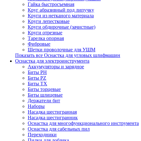
Гайка быстросъемная
Круг абразивный под липучку
Круги из нетканого материала
Круги лепестковые
Круги обдирочные (зачистные)
Круги отрезные
Тарелка опорная
Фибровые
Щетки проволочные для УШМ
Показать все Оснастка для угловых шлифмашин
Оснастка для электроинструмента
Аккумуляторы и зарядное
Биты PH
Биты PZ
Биты TX
Биты торцевые
Биты шлицевые
Держатели бит
Наборы
Насадка шестигранная
Насадка шестигранник
Оснастка для многофункционального инструмента
Оснастка для сабельных пил
Переходники
Пилки для лобзика