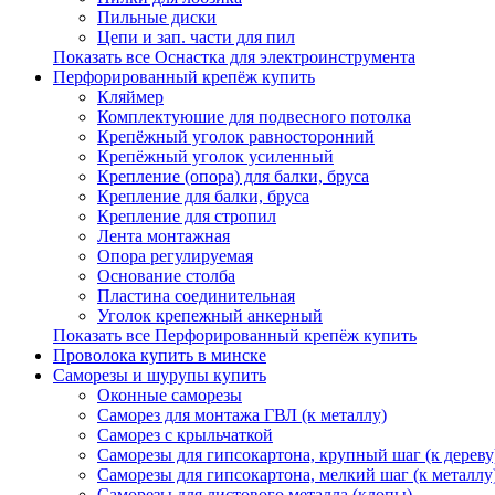
Пильные диски
Цепи и зап. части для пил
Показать все Оснастка для электроинструмента
Перфорированный крепёж купить
Кляймер
Комплектуюшие для подвесного потолка
Крепёжный уголок равносторонний
Крепёжный уголок усиленный
Крепление (опора) для балки, бруса
Крепление для балки, бруса
Крепление для стропил
Лента монтажная
Опора регулируемая
Основание столба
Пластина соединительная
Уголок крепежный анкерный
Показать все Перфорированный крепёж купить
Проволока купить в минске
Саморезы и шурупы купить
Оконные саморезы
Саморез для монтажа ГВЛ (к металлу)
Саморез с крыльчаткой
Саморезы для гипсокартона, крупный шаг (к дереву
Саморезы для гипсокартона, мелкий шаг (к металлу
Саморезы для листового металла (клопы)