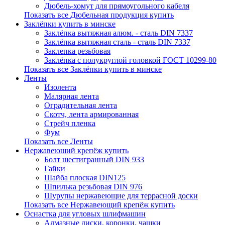
Дюбель-хомут для прямоугольного кабеля
Показать все Дюбельная продукция купить
Заклёпки купить в минске
Заклёпка вытяжная алюм. - сталь DIN 7337
Заклёпка вытяжная сталь - сталь DIN 7337
Заклепка резьбовая
Заклёпка с полукруглой головкой ГОСТ 10299-80
Показать все Заклёпки купить в минске
Ленты
Изолента
Малярная лента
Оградительная лента
Скотч, лента армированная
Стрейч пленка
Фум
Показать все Ленты
Нержавеющий крепёж купить
Болт шестигранный DIN 933
Гайки
Шайба плоская DIN125
Шпилька резьбовая DIN 976
Шурупы нержавеющие для террасной доски
Показать все Нержавеющий крепёж купить
Оснастка для угловых шлифмашин
Алмазные диски, коронки, чашки