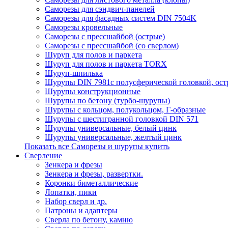
Саморезы для сэндвич-панелей
Саморезы для фасадных систем DIN 7504K
Саморезы кровельные
Саморезы с прессшайбой (острые)
Саморезы с прессшайбой (со сверлом)
Шуруп для полов и паркета
Шуруп для полов и паркета TORX
Шуруп-шпилька
Шурупы DIN 7981с полусферической головкой, ост
Шурупы конструкционные
Шурупы по бетону (турбо-шурупы)
Шурупы с кольцом, полукольцом, Г-образные
Шурупы с шестигранной головкой DIN 571
Шурупы универсальные, белый цинк
Шурупы универсальные, желтый цинк
Показать все Саморезы и шурупы купить
Сверление
Зенкера и фрезы
Зенкера и фрезы, развертки.
Коронки биметаллические
Лопатки, пики
Набор сверл и др.
Патроны и адаптеры
Сверла по бетону, камню