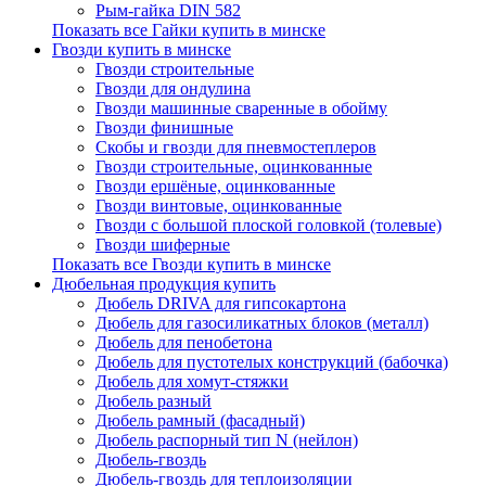
Рым-гайка DIN 582
Показать все Гайки купить в минске
Гвозди купить в минске
Гвозди строительные
Гвозди для ондулина
Гвозди машинные сваренные в обойму
Гвозди финишные
Скобы и гвозди для пневмостеплеров
Гвозди строительные, оцинкованные
Гвозди ершёные, оцинкованные
Гвозди винтовые, оцинкованные
Гвозди с большой плоской головкой (толевые)
Гвозди шиферные
Показать все Гвозди купить в минске
Дюбельная продукция купить
Дюбель DRIVA для гипсокартона
Дюбель для газосиликатных блоков (металл)
Дюбель для пенобетона
Дюбель для пустотелых конструкций (бабочка)
Дюбель для хомут-стяжки
Дюбель разный
Дюбель рамный (фасадный)
Дюбель распорный тип N (нейлон)
Дюбель-гвоздь
Дюбель-гвоздь для теплоизоляции