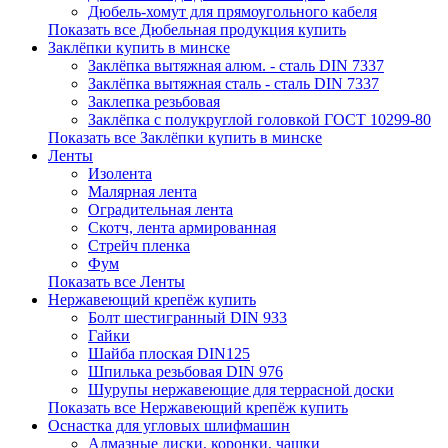
Дюбель-хомут для прямоугольного кабеля
Показать все Дюбельная продукция купить
Заклёпки купить в минске
Заклёпка вытяжная алюм. - сталь DIN 7337
Заклёпка вытяжная сталь - сталь DIN 7337
Заклепка резьбовая
Заклёпка с полукруглой головкой ГОСТ 10299-80
Показать все Заклёпки купить в минске
Ленты
Изолента
Малярная лента
Оградительная лента
Скотч, лента армированная
Стрейч пленка
Фум
Показать все Ленты
Нержавеющий крепёж купить
Болт шестигранный DIN 933
Гайки
Шайба плоская DIN125
Шпилька резьбовая DIN 976
Шурупы нержавеющие для террасной доски
Показать все Нержавеющий крепёж купить
Оснастка для угловых шлифмашин
Алмазные диски, коронки, чашки