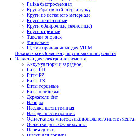
Гайка быстросъемная
Круг абразивный под липучку
Круги из нетканого материала
Круги лепестковые
Круги обдирочные (зачистные)
Круги отрезные
Тарелка опорная
Фибровые
Щетки проволочные для УШМ
Показать все Оснастка для угловых шлифмашин
Оснастка для электроинструмента
Аккумуляторы и зарядное
Биты PH
Биты PZ
Биты TX
Биты торцевые
Биты шлицевые
Держатели бит
Наборы
Насадка шестигранная
Насадка шестигранник
Оснастка для многофункционального инструмента
Оснастка для сабельных пил
Переходники
Пилки для лобзика