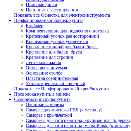
Пильные диски
Цепи и зап. части для пил
Показать все Оснастка для электроинструмента
Перфорированный крепёж купить
Кляймер
Комплектуюшие для подвесного потолка
Крепёжный уголок равносторонний
Крепёжный уголок усиленный
Крепление (опора) для балки, бруса
Крепление для балки, бруса
Крепление для стропил
Лента монтажная
Опора регулируемая
Основание столба
Пластина соединительная
Уголок крепежный анкерный
Показать все Перфорированный крепёж купить
Проволока купить в минске
Саморезы и шурупы купить
Оконные саморезы
Саморез для монтажа ГВЛ (к металлу)
Саморез с крыльчаткой
Саморезы для гипсокартона, крупный шаг (к дереву
Саморезы для гипсокартона, мелкий шаг (к металлу
Саморезы для листового металла (клопы)