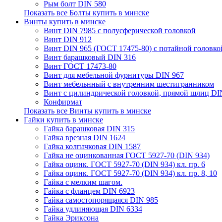
Рым болт DIN 580
Показать все Болты купить в минске
Винты купить в минске
Винт DIN 7985 с полусферической головкой
Винт DIN 912
Винт DIN 965 (ГОСТ 17475-80) с потайной головко
Винт барашковый DIN 316
Винт ГОСТ 17473-80
Винт для мебельной фурнитуры DIN 967
Винт мебельнный с внутренним шестигранником
Винт с цилиндрической головкой, прямой шлиц DI
Конфирмат
Показать все Винты купить в минске
Гайки купить в минске
Гайка барашковая DIN 315
Гайка врезная DIN 1624
Гайка колпачковая DIN 1587
Гайка не оцинкованная ГОСТ 5927-70 (DIN 934)
Гайка оцинк. ГОСТ 5927-70 (DIN 934) кл. пр. 6
Гайка оцинк. ГОСТ 5927-70 (DIN 934) кл. пр. 8, 10
Гайка с мелким шагом.
Гайка с фланцем DIN 6923
Гайка самостопорящаяся DIN 985
Гайка удлиняющая DIN 6334
Гайка Эриксона