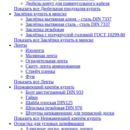
Дюбель-хомут для прямоугольного кабеля
Показать все Дюбельная продукция купить
Заклёпки купить в минске
Заклёпка вытяжная алюм. - сталь DIN 7337
Заклёпка вытяжная сталь - сталь DIN 7337
Заклепка резьбовая
Заклёпка с полукруглой головкой ГОСТ 10299-80
Показать все Заклёпки купить в минске
Ленты
Изолента
Малярная лента
Оградительная лента
Скотч, лента армированная
Стрейч пленка
Фум
Показать все Ленты
Нержавеющий крепёж купить
Болт шестигранный DIN 933
Гайки
Шайба плоская DIN125
Шпилька резьбовая DIN 976
Шурупы нержавеющие для террасной доски
Показать все Нержавеющий крепёж купить
Оснастка для угловых шлифмашин
Алмазные диски, коронки, чашки