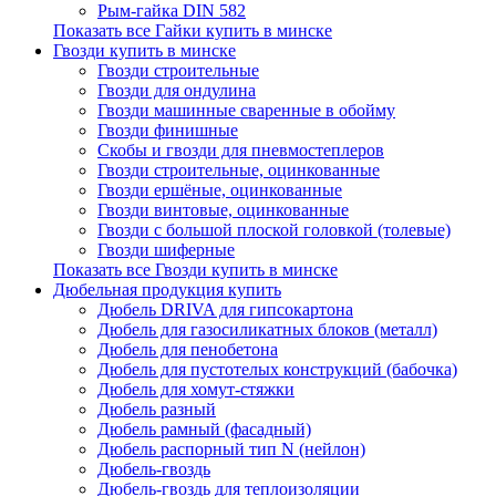
Рым-гайка DIN 582
Показать все Гайки купить в минске
Гвозди купить в минске
Гвозди строительные
Гвозди для ондулина
Гвозди машинные сваренные в обойму
Гвозди финишные
Скобы и гвозди для пневмостеплеров
Гвозди строительные, оцинкованные
Гвозди ершёные, оцинкованные
Гвозди винтовые, оцинкованные
Гвозди с большой плоской головкой (толевые)
Гвозди шиферные
Показать все Гвозди купить в минске
Дюбельная продукция купить
Дюбель DRIVA для гипсокартона
Дюбель для газосиликатных блоков (металл)
Дюбель для пенобетона
Дюбель для пустотелых конструкций (бабочка)
Дюбель для хомут-стяжки
Дюбель разный
Дюбель рамный (фасадный)
Дюбель распорный тип N (нейлон)
Дюбель-гвоздь
Дюбель-гвоздь для теплоизоляции