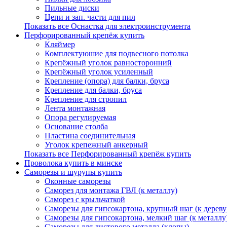
Пильные диски
Цепи и зап. части для пил
Показать все Оснастка для электроинструмента
Перфорированный крепёж купить
Кляймер
Комплектуюшие для подвесного потолка
Крепёжный уголок равносторонний
Крепёжный уголок усиленный
Крепление (опора) для балки, бруса
Крепление для балки, бруса
Крепление для стропил
Лента монтажная
Опора регулируемая
Основание столба
Пластина соединительная
Уголок крепежный анкерный
Показать все Перфорированный крепёж купить
Проволока купить в минске
Саморезы и шурупы купить
Оконные саморезы
Саморез для монтажа ГВЛ (к металлу)
Саморез с крыльчаткой
Саморезы для гипсокартона, крупный шаг (к дереву
Саморезы для гипсокартона, мелкий шаг (к металлу
Саморезы для листового металла (клопы)