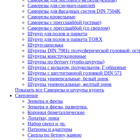
Саморезы для сэндвич-панелей
Саморезы для фасадных систем DIN 7504K
Саморезы кровельные
Саморезы с прессшайбой (острые)
Саморезы с прессшайбой (со сверлом)
Шуруп для полов и паркета
Шуруп для полов и паркета TORX
Шуруп-шпилька
Шурупы DIN 7981с полусферической головкой, ост
Шурупы конструкционные
Шурупы по бетону (турбо-шурупы)
Шурупы с кольцом, полукольцом, Г-образные
Шурупы с шестигранной головкой DIN 571
Шурупы универсальные, белый цинк
Шурупы универсальные, желтый цинк
Показать все Саморезы и шурупы купить
Сверление
Зенкера и фрезы
Зенкера и фрезы, развертки.
Коронки биметаллические
Лопатки, пики
Набор сверл и др.
Патроны и адаптеры
Сверла по бетону, камню