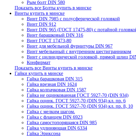
Рым болт DIN 580
Показать все Болты купить в минске
Винты купить в минске
Винт DIN 7985 с полусферической головкой
Винт DIN 912
Винт DIN 965 (ГОСТ 17475-80) с потайной головко
Винт барашковый DIN 316
Винт ГОСТ 17473-80
Винт для мебельной фурнитуры DIN 967
Винт мебельнный с внутренним шестигранником
Винт с цилиндрической головкой, прямой шлиц DI
Конфирмат
Показать все Винты купить в минске
Гайки купить в минске
Гайка барашковая DIN 315
Гайка врезная DIN 1624
Гайка колпачковая DIN 1587
Гайка не оцинкованная ГОСТ 5927-70 (DIN 934)
Гайка оцинк. ГОСТ 5927-70 (DIN 934) кл. пр. 6
Гайка оцинк. ГОСТ 5927-70 (DIN 934) кл. пр. 8, 10
Гайка с мелким шагом.
Гайка с фланцем DIN 6923
Гайка самостопорящаяся DIN 985
Гайка удлиняющая DIN 6334
Гайка Эриксона