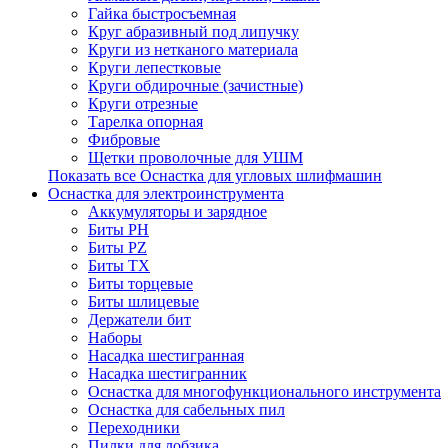
Гайка быстросъемная
Круг абразивный под липучку
Круги из нетканого материала
Круги лепестковые
Круги обдирочные (зачистные)
Круги отрезные
Тарелка опорная
Фибровые
Щетки проволочные для УШМ
Показать все Оснастка для угловых шлифмашин
Оснастка для электроинструмента
Аккумуляторы и зарядное
Биты PH
Биты PZ
Биты TX
Биты торцевые
Биты шлицевые
Держатели бит
Наборы
Насадка шестигранная
Насадка шестигранник
Оснастка для многофункционального инструмента
Оснастка для сабельных пил
Переходники
Пилки для лобзика