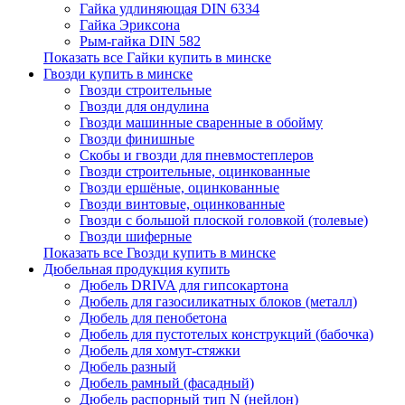
Гайка удлиняющая DIN 6334
Гайка Эриксона
Рым-гайка DIN 582
Показать все Гайки купить в минске
Гвозди купить в минске
Гвозди строительные
Гвозди для ондулина
Гвозди машинные сваренные в обойму
Гвозди финишные
Скобы и гвозди для пневмостеплеров
Гвозди строительные, оцинкованные
Гвозди ершёные, оцинкованные
Гвозди винтовые, оцинкованные
Гвозди с большой плоской головкой (толевые)
Гвозди шиферные
Показать все Гвозди купить в минске
Дюбельная продукция купить
Дюбель DRIVA для гипсокартона
Дюбель для газосиликатных блоков (металл)
Дюбель для пенобетона
Дюбель для пустотелых конструкций (бабочка)
Дюбель для хомут-стяжки
Дюбель разный
Дюбель рамный (фасадный)
Дюбель распорный тип N (нейлон)