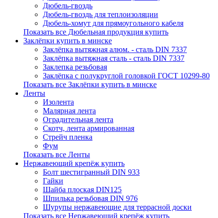
Дюбель-гвоздь
Дюбель-гвоздь для теплоизоляции
Дюбель-хомут для прямоугольного кабеля
Показать все Дюбельная продукция купить
Заклёпки купить в минске
Заклёпка вытяжная алюм. - сталь DIN 7337
Заклёпка вытяжная сталь - сталь DIN 7337
Заклепка резьбовая
Заклёпка с полукруглой головкой ГОСТ 10299-80
Показать все Заклёпки купить в минске
Ленты
Изолента
Малярная лента
Оградительная лента
Скотч, лента армированная
Стрейч пленка
Фум
Показать все Ленты
Нержавеющий крепёж купить
Болт шестигранный DIN 933
Гайки
Шайба плоская DIN125
Шпилька резьбовая DIN 976
Шурупы нержавеющие для террасной доски
Показать все Нержавеющий крепёж купить