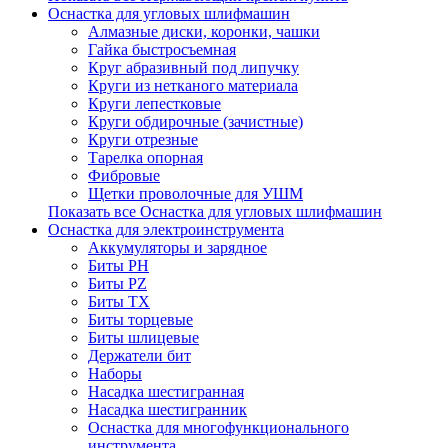
Оснастка для угловых шлифмашин
Алмазные диски, коронки, чашки
Гайка быстросъемная
Круг абразивный под липучку
Круги из нетканого материала
Круги лепестковые
Круги обдирочные (зачистные)
Круги отрезные
Тарелка опорная
Фибровые
Щетки проволочные для УШМ
Показать все Оснастка для угловых шлифмашин
Оснастка для электроинструмента
Аккумуляторы и зарядное
Биты PH
Биты PZ
Биты TX
Биты торцевые
Биты шлицевые
Держатели бит
Наборы
Насадка шестигранная
Насадка шестигранник
Оснастка для многофункционального
инструмента