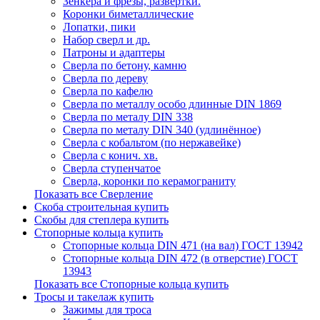
Зенкера и фрезы, развертки.
Коронки биметаллические
Лопатки, пики
Набор сверл и др.
Патроны и адаптеры
Сверла по бетону, камню
Сверла по дереву
Сверла по кафелю
Сверла по металлу особо длинные DIN 1869
Сверла по металу DIN 338
Сверла по металу DIN 340 (удлинённое)
Сверла с кобальтом (по нержавейке)
Сверла с конич. хв.
Сверла ступенчатое
Сверла, коронки по керамограниту
Показать все Сверление
Скоба строительная купить
Скобы для степлера купить
Стопорные кольца купить
Стопорные кольца DIN 471 (на вал) ГОСТ 13942
Стопорные кольца DIN 472 (в отверстие) ГОСТ
13943
Показать все Стопорные кольца купить
Тросы и такелаж купить
Зажимы для троса