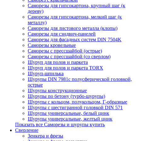
Саморезы для гипсокартона, крупный шаг (к
дереву)
Саморезы для гипсокартона, мелкий шаг (к
металлу)
Саморезы для листового металла (клопы)
Саморезы для сэндвич-панелей
Саморезы для фасадных систем DIN 7504K
Саморезы кровельные
Саморезы с прессшайбой (острые)
Саморезы с прессшайбой (со сверлом)
Шуруп для полов и паркета
Шуруп для полов и паркета TORX
Шуруп-шпилька
Шурупы DIN 7981с полусферической головкой,
острые
Шурупы конструкционные
Шурупы по бетону (турбо-шурупы)
Шурупы с кольцом, полукольцом, Г-образные
Шурупы с шестигранной головкой DIN 571
Шурупы универсальные, белый цинк
Шурупы универсальные, желтый цинк
Показать все Саморезы и шурупы купить
Сверление
Зенкера и фрезы