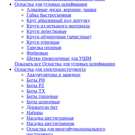
Оснастка для угловых шлифмашин
Алмазные диски, коронки, чашки
Гайка быстросъемная
Круг абразивный под липучку
Круги из нетканого материала
Круги лепестковые
Круги обдирочные (зачистные)
Круги отрезные
Тарелка опорная
Фибровые
Щетки проволочные для УШМ
Показать все Оснастка для угловых шлифмашин
Оснастка для электроинструмента
Аккумуляторы и зарядное
Биты PH
Биты PZ
Биты TX
Биты торцевые
Биты шлицевые
Держатели бит
Наборы
Насадка шестигранная
Насадка шестигранник
Оснастка для многофункционального
инструмента