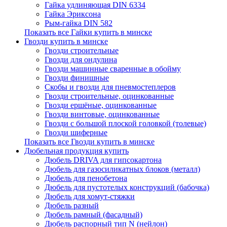
Гайка удлиняющая DIN 6334
Гайка Эриксона
Рым-гайка DIN 582
Показать все Гайки купить в минске
Гвозди купить в минске
Гвозди строительные
Гвозди для ондулина
Гвозди машинные сваренные в обойму
Гвозди финишные
Скобы и гвозди для пневмостеплеров
Гвозди строительные, оцинкованные
Гвозди ершёные, оцинкованные
Гвозди винтовые, оцинкованные
Гвозди с большой плоской головкой (толевые)
Гвозди шиферные
Показать все Гвозди купить в минске
Дюбельная продукция купить
Дюбель DRIVA для гипсокартона
Дюбель для газосиликатных блоков (металл)
Дюбель для пенобетона
Дюбель для пустотелых конструкций (бабочка)
Дюбель для хомут-стяжки
Дюбель разный
Дюбель рамный (фасадный)
Дюбель распорный тип N (нейлон)