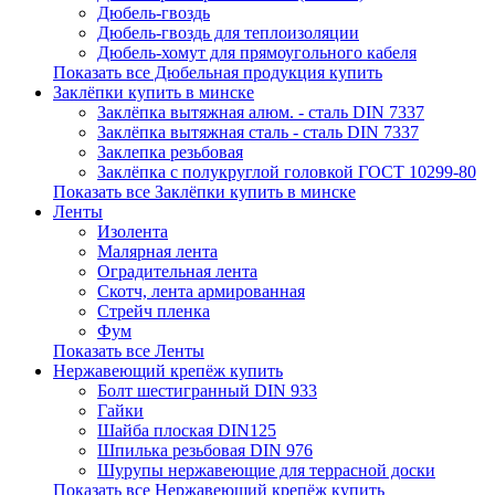
Дюбель-гвоздь
Дюбель-гвоздь для теплоизоляции
Дюбель-хомут для прямоугольного кабеля
Показать все Дюбельная продукция купить
Заклёпки купить в минске
Заклёпка вытяжная алюм. - сталь DIN 7337
Заклёпка вытяжная сталь - сталь DIN 7337
Заклепка резьбовая
Заклёпка с полукруглой головкой ГОСТ 10299-80
Показать все Заклёпки купить в минске
Ленты
Изолента
Малярная лента
Оградительная лента
Скотч, лента армированная
Стрейч пленка
Фум
Показать все Ленты
Нержавеющий крепёж купить
Болт шестигранный DIN 933
Гайки
Шайба плоская DIN125
Шпилька резьбовая DIN 976
Шурупы нержавеющие для террасной доски
Показать все Нержавеющий крепёж купить