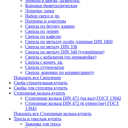
Зенкера и фрезы, развертки.
Коронки биметаллические
Лопатки, пики
Набор сверл и др.
Патроны и адаптеры
Сверла по бетону, камню
Сверла по дереву
Сверла по кафелю
Сверла по металлу особо длинные DIN 1869
Сверла по металу DIN 338
Сверла по металу DIN 340 (удлинённое)
Сверла с кобальтом (по нержавейке)
Сверла с конич. хв.
Сверла ступенчатое
Сверла, коронки по керамограниту
Показать все Сверление
Скоба строительная купить
Скобы для степлера купить
Стопорные кольца купить
Стопорные кольца DIN 471 (на вал) ГОСТ 13942
Стопорные кольца DIN 472 (в отверстие) ГОСТ
13943
Показать все Стопорные кольца купить
Тросы и такелаж купить
Зажимы для троса