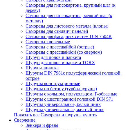
Саморезы для гипсокартона, крупный шаг (к
дереву)
Саморезы для гипсокартона, мелкий шаг (к
металлу)
Саморезы для листового металла (клопы)
Саморезы для сэндвич-панелей
Саморезы для фасадных систем DIN 7504K
Саморезы кровельные
Саморезы с прессшайбой (острые)
Саморезы с прессшайбой (со сверлом)
Шуруп для полов и паркета
Шуруп для полов и паркета TORX
Шуруп-шпилька
Шурупы DIN 7981с полусферической головкой,
острые
Шурупы конструкционные
Шурупы по бетону (турбо-шурупы)
Шурупы с кольцом, полукольцом, Г-образные
Шурупы с шестигранной головкой DIN 571
Шурупы универсальные, белый цинк
Шурупы универсальные, желтый цинк
Показать все Саморезы и шурупы купить
Сверление
Зенкера и фрезы