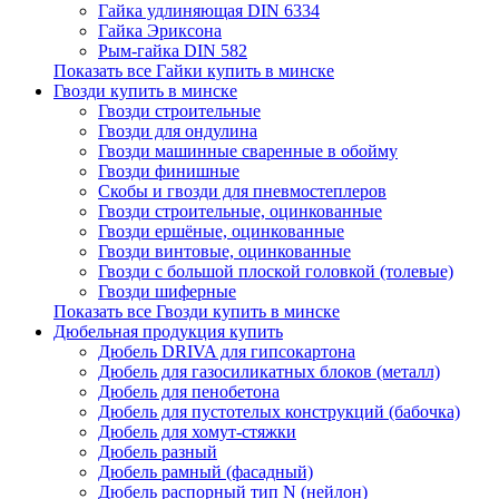
Гайка удлиняющая DIN 6334
Гайка Эриксона
Рым-гайка DIN 582
Показать все Гайки купить в минске
Гвозди купить в минске
Гвозди строительные
Гвозди для ондулина
Гвозди машинные сваренные в обойму
Гвозди финишные
Скобы и гвозди для пневмостеплеров
Гвозди строительные, оцинкованные
Гвозди ершёные, оцинкованные
Гвозди винтовые, оцинкованные
Гвозди с большой плоской головкой (толевые)
Гвозди шиферные
Показать все Гвозди купить в минске
Дюбельная продукция купить
Дюбель DRIVA для гипсокартона
Дюбель для газосиликатных блоков (металл)
Дюбель для пенобетона
Дюбель для пустотелых конструкций (бабочка)
Дюбель для хомут-стяжки
Дюбель разный
Дюбель рамный (фасадный)
Дюбель распорный тип N (нейлон)