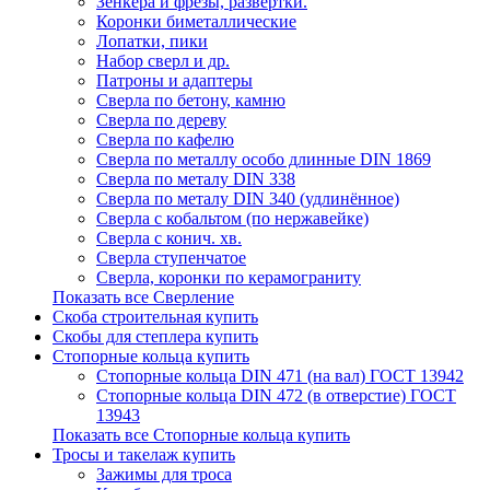
Зенкера и фрезы, развертки.
Коронки биметаллические
Лопатки, пики
Набор сверл и др.
Патроны и адаптеры
Сверла по бетону, камню
Сверла по дереву
Сверла по кафелю
Сверла по металлу особо длинные DIN 1869
Сверла по металу DIN 338
Сверла по металу DIN 340 (удлинённое)
Сверла с кобальтом (по нержавейке)
Сверла с конич. хв.
Сверла ступенчатое
Сверла, коронки по керамограниту
Показать все Сверление
Скоба строительная купить
Скобы для степлера купить
Стопорные кольца купить
Стопорные кольца DIN 471 (на вал) ГОСТ 13942
Стопорные кольца DIN 472 (в отверстие) ГОСТ
13943
Показать все Стопорные кольца купить
Тросы и такелаж купить
Зажимы для троса