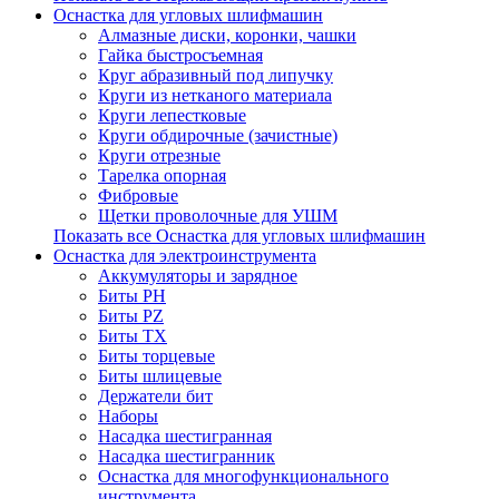
Оснастка для угловых шлифмашин
Алмазные диски, коронки, чашки
Гайка быстросъемная
Круг абразивный под липучку
Круги из нетканого материала
Круги лепестковые
Круги обдирочные (зачистные)
Круги отрезные
Тарелка опорная
Фибровые
Щетки проволочные для УШМ
Показать все Оснастка для угловых шлифмашин
Оснастка для электроинструмента
Аккумуляторы и зарядное
Биты PH
Биты PZ
Биты TX
Биты торцевые
Биты шлицевые
Держатели бит
Наборы
Насадка шестигранная
Насадка шестигранник
Оснастка для многофункционального
инструмента