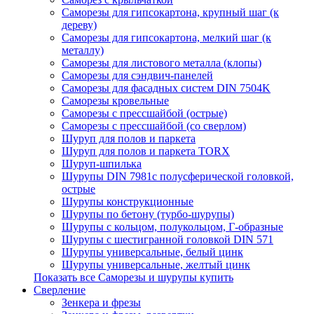
Саморезы для гипсокартона, крупный шаг (к
дереву)
Саморезы для гипсокартона, мелкий шаг (к
металлу)
Саморезы для листового металла (клопы)
Саморезы для сэндвич-панелей
Саморезы для фасадных систем DIN 7504K
Саморезы кровельные
Саморезы с прессшайбой (острые)
Саморезы с прессшайбой (со сверлом)
Шуруп для полов и паркета
Шуруп для полов и паркета TORX
Шуруп-шпилька
Шурупы DIN 7981с полусферической головкой,
острые
Шурупы конструкционные
Шурупы по бетону (турбо-шурупы)
Шурупы с кольцом, полукольцом, Г-образные
Шурупы с шестигранной головкой DIN 571
Шурупы универсальные, белый цинк
Шурупы универсальные, желтый цинк
Показать все Саморезы и шурупы купить
Сверление
Зенкера и фрезы