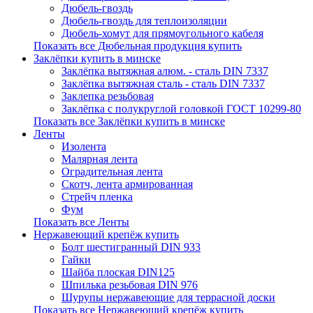
Дюбель-гвоздь
Дюбель-гвоздь для теплоизоляции
Дюбель-хомут для прямоугольного кабеля
Показать все Дюбельная продукция купить
Заклёпки купить в минске
Заклёпка вытяжная алюм. - сталь DIN 7337
Заклёпка вытяжная сталь - сталь DIN 7337
Заклепка резьбовая
Заклёпка с полукруглой головкой ГОСТ 10299-80
Показать все Заклёпки купить в минске
Ленты
Изолента
Малярная лента
Оградительная лента
Скотч, лента армированная
Стрейч пленка
Фум
Показать все Ленты
Нержавеющий крепёж купить
Болт шестигранный DIN 933
Гайки
Шайба плоская DIN125
Шпилька резьбовая DIN 976
Шурупы нержавеющие для террасной доски
Показать все Нержавеющий крепёж купить