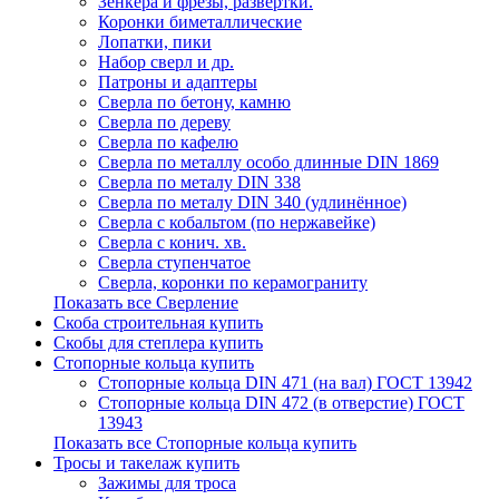
Зенкера и фрезы, развертки.
Коронки биметаллические
Лопатки, пики
Набор сверл и др.
Патроны и адаптеры
Сверла по бетону, камню
Сверла по дереву
Сверла по кафелю
Сверла по металлу особо длинные DIN 1869
Сверла по металу DIN 338
Сверла по металу DIN 340 (удлинённое)
Сверла с кобальтом (по нержавейке)
Сверла с конич. хв.
Сверла ступенчатое
Сверла, коронки по керамограниту
Показать все Сверление
Скоба строительная купить
Скобы для степлера купить
Стопорные кольца купить
Стопорные кольца DIN 471 (на вал) ГОСТ 13942
Стопорные кольца DIN 472 (в отверстие) ГОСТ
13943
Показать все Стопорные кольца купить
Тросы и такелаж купить
Зажимы для троса