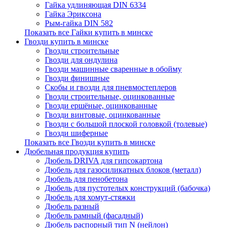
Гайка удлиняющая DIN 6334
Гайка Эриксона
Рым-гайка DIN 582
Показать все Гайки купить в минске
Гвозди купить в минске
Гвозди строительные
Гвозди для ондулина
Гвозди машинные сваренные в обойму
Гвозди финишные
Скобы и гвозди для пневмостеплеров
Гвозди строительные, оцинкованные
Гвозди ершёные, оцинкованные
Гвозди винтовые, оцинкованные
Гвозди с большой плоской головкой (толевые)
Гвозди шиферные
Показать все Гвозди купить в минске
Дюбельная продукция купить
Дюбель DRIVA для гипсокартона
Дюбель для газосиликатных блоков (металл)
Дюбель для пенобетона
Дюбель для пустотелых конструкций (бабочка)
Дюбель для хомут-стяжки
Дюбель разный
Дюбель рамный (фасадный)
Дюбель распорный тип N (нейлон)