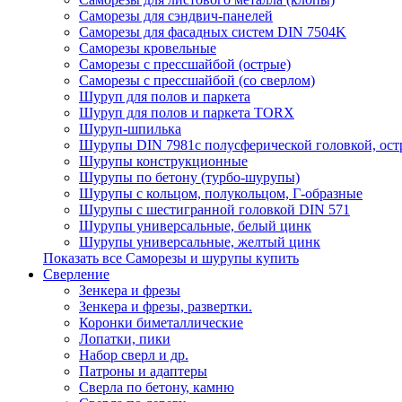
Саморезы для сэндвич-панелей
Саморезы для фасадных систем DIN 7504K
Саморезы кровельные
Саморезы с прессшайбой (острые)
Саморезы с прессшайбой (со сверлом)
Шуруп для полов и паркета
Шуруп для полов и паркета TORX
Шуруп-шпилька
Шурупы DIN 7981с полусферической головкой, ост
Шурупы конструкционные
Шурупы по бетону (турбо-шурупы)
Шурупы с кольцом, полукольцом, Г-образные
Шурупы с шестигранной головкой DIN 571
Шурупы универсальные, белый цинк
Шурупы универсальные, желтый цинк
Показать все Саморезы и шурупы купить
Сверление
Зенкера и фрезы
Зенкера и фрезы, развертки.
Коронки биметаллические
Лопатки, пики
Набор сверл и др.
Патроны и адаптеры
Сверла по бетону, камню