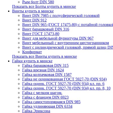
Рым болт DIN 580
Показать все Болты купить в минске
Винты купить в минске
Винт DIN 7985 с полусферической головкой
Винт DIN 912
Винт DIN 965 (ГОСТ 17475-80) с потайной головко
Винт барашковый DIN 316
Винт ГОСТ 17473-80
Винт для мебельной фурнитуры DIN 967
Винт мебельнный с внутренним шестигранником
Винт с цилиндрической головкой, прямой шлиц DI
Конфирмат
Показать все Винты купить в минске
Гайки купить в минске
Гайка барашковая DIN 315
Гайка врезная DIN 1624
Гайка колпачковая DIN 1587
Гайка не оцинкованная ГОСТ 5927-70 (DIN 934)
Гайка оцинк. ГОСТ 5927-70 (DIN 934) кл. пр. 6
Гайка оцинк. ГОСТ 5927-70 (DIN 934) кл. пр. 8, 10
Гайка с мелким шагом.
Гайка с фланцем DIN 6923
Гайка самостопорящаяся DIN 985
Гайка удлиняющая DIN 6334
Гайка Эриксона