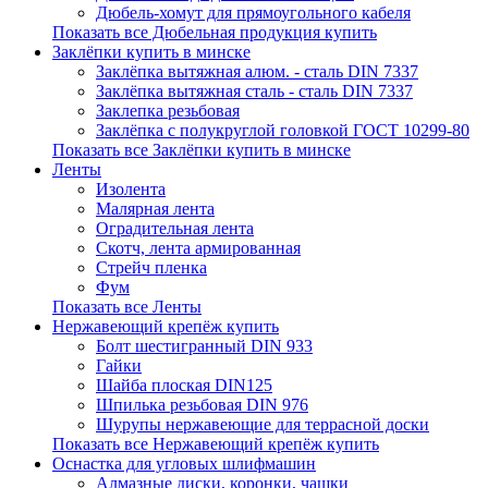
Дюбель-хомут для прямоугольного кабеля
Показать все Дюбельная продукция купить
Заклёпки купить в минске
Заклёпка вытяжная алюм. - сталь DIN 7337
Заклёпка вытяжная сталь - сталь DIN 7337
Заклепка резьбовая
Заклёпка с полукруглой головкой ГОСТ 10299-80
Показать все Заклёпки купить в минске
Ленты
Изолента
Малярная лента
Оградительная лента
Скотч, лента армированная
Стрейч пленка
Фум
Показать все Ленты
Нержавеющий крепёж купить
Болт шестигранный DIN 933
Гайки
Шайба плоская DIN125
Шпилька резьбовая DIN 976
Шурупы нержавеющие для террасной доски
Показать все Нержавеющий крепёж купить
Оснастка для угловых шлифмашин
Алмазные диски, коронки, чашки