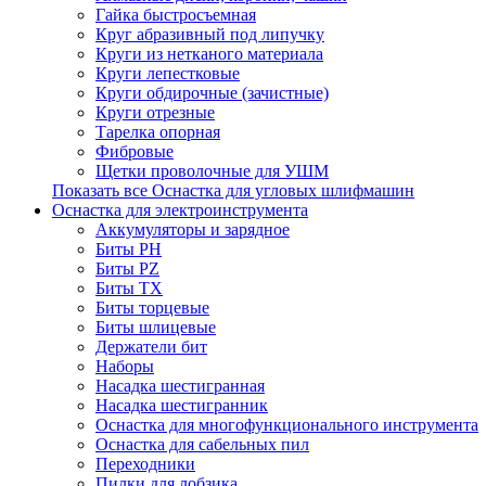
Гайка быстросъемная
Круг абразивный под липучку
Круги из нетканого материала
Круги лепестковые
Круги обдирочные (зачистные)
Круги отрезные
Тарелка опорная
Фибровые
Щетки проволочные для УШМ
Показать все Оснастка для угловых шлифмашин
Оснастка для электроинструмента
Аккумуляторы и зарядное
Биты PH
Биты PZ
Биты TX
Биты торцевые
Биты шлицевые
Держатели бит
Наборы
Насадка шестигранная
Насадка шестигранник
Оснастка для многофункционального инструмента
Оснастка для сабельных пил
Переходники
Пилки для лобзика