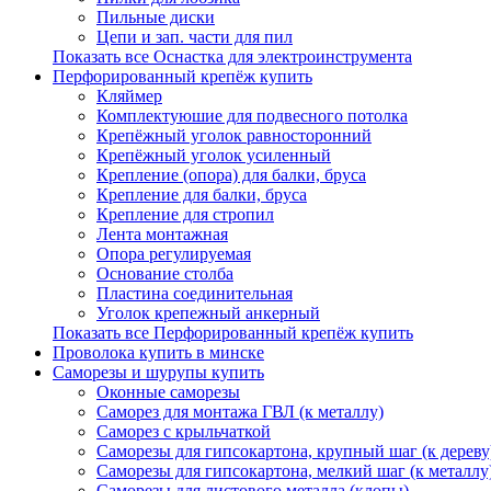
Пильные диски
Цепи и зап. части для пил
Показать все Оснастка для электроинструмента
Перфорированный крепёж купить
Кляймер
Комплектуюшие для подвесного потолка
Крепёжный уголок равносторонний
Крепёжный уголок усиленный
Крепление (опора) для балки, бруса
Крепление для балки, бруса
Крепление для стропил
Лента монтажная
Опора регулируемая
Основание столба
Пластина соединительная
Уголок крепежный анкерный
Показать все Перфорированный крепёж купить
Проволока купить в минске
Саморезы и шурупы купить
Оконные саморезы
Саморез для монтажа ГВЛ (к металлу)
Саморез с крыльчаткой
Саморезы для гипсокартона, крупный шаг (к дереву
Саморезы для гипсокартона, мелкий шаг (к металлу
Саморезы для листового металла (клопы)