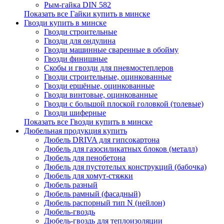
Рым-гайка DIN 582
Показать все Гайки купить в минске
Гвозди купить в минске
Гвозди строительные
Гвозди для ондулина
Гвозди машинные сваренные в обойму
Гвозди финишные
Скобы и гвозди для пневмостеплеров
Гвозди строительные, оцинкованные
Гвозди ершёные, оцинкованные
Гвозди винтовые, оцинкованные
Гвозди с большой плоской головкой (толевые)
Гвозди шиферные
Показать все Гвозди купить в минске
Дюбельная продукция купить
Дюбель DRIVA для гипсокартона
Дюбель для газосиликатных блоков (металл)
Дюбель для пенобетона
Дюбель для пустотелых конструкций (бабочка)
Дюбель для хомут-стяжки
Дюбель разный
Дюбель рамный (фасадный)
Дюбель распорный тип N (нейлон)
Дюбель-гвоздь
Дюбель-гвоздь для теплоизоляции