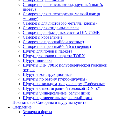
Саморезы для гипсокартона, крупный шаг (к
дереву)
Саморезы для гипсокартона, мелкий шаг (к
металлу)
Саморезы для листового металла (клопы)
Саморезы для сэндвич-панелей
Саморезы для фасадных систем DIN 7504K
Саморезы кровельные
Саморезы с прессшайбой (острые)
Саморезы с прессшайбой (со сверлом)
Шуруп для полов и паркета
Шуруп для полов и паркета TORX
Шуруп-шпилька
Шурупы DIN 7981с полусферической головкой,
острые
Шурупы конструкционные
Шурупы по бетону (турбо-шурупы)
Шурупы с кольцом, полукольцом, Г-образные
Шурупы с шестигранной головкой DIN 571
Шурупы универсальные, белый цинк
Шурупы универсальные, желтый цинк
Показать все Саморезы и шурупы купить
Сверление
Зенкера и фрезы