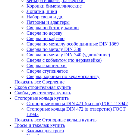
Зенкера и фрезы, развертки.
Коронки биметаллические
Лопатки, пики
Набор сверл и др.
Патроны и адаптеры
Сверла по бетону, камню
Сверла по дереву
Сверла по кафелю
Сверла по металлу особо длинные DIN 1869
Сверла по металу DIN 338
Сверла по металу DIN 340 (удлинённое)
Сверла с кобальтом (по нержавейке)
Сверла с конич. хв.
Сверла ступенчатое
Сверла, коронки по керамограниту
Показать все Сверление
Скоба строительная купить
Скобы для степлера купить
Стопорные кольца купить
Стопорные кольца DIN 471 (на вал) ГОСТ 13942
Стопорные кольца DIN 472 (в отверстие) ГОСТ
13943
Показать все Стопорные кольца купить
Тросы и такелаж купить
Зажимы для троса