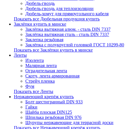
Дюбель-гвоздь
Дюбель-гвоздь для теплоизоляции
Дюбель-хомут для прямоугольного кабеля
Показать все Дюбельная продукция купить
Заклёпки купить в минске
Заклёпка вытяжная алюм. - сталь DIN 7337
Заклёпка вытяжная сталь - сталь DIN 7337
Заклепка резьбовая
Заклёпка с полукруглой головкой ГОСТ 10299-80
Показать все Заклёпки купить в минске
Ленты
Изолента
Малярная лента
Оградительная лента
Скотч, лента армированная
Стрейч пленка
Фум
Показать все Ленты
Нержавеющий крепёж купить
Болт шестигранный DIN 933
Гайки
Шайба плоская DIN125
Шпилька резьбовая DIN 976
Шурупы нержавеющие для террасной доски
Показать все Нержавеющий крепёж купить