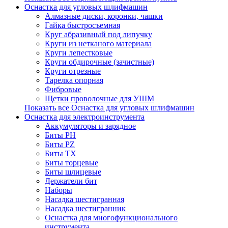
Оснастка для угловых шлифмашин
Алмазные диски, коронки, чашки
Гайка быстросъемная
Круг абразивный под липучку
Круги из нетканого материала
Круги лепестковые
Круги обдирочные (зачистные)
Круги отрезные
Тарелка опорная
Фибровые
Щетки проволочные для УШМ
Показать все Оснастка для угловых шлифмашин
Оснастка для электроинструмента
Аккумуляторы и зарядное
Биты PH
Биты PZ
Биты TX
Биты торцевые
Биты шлицевые
Держатели бит
Наборы
Насадка шестигранная
Насадка шестигранник
Оснастка для многофункционального
инструмента