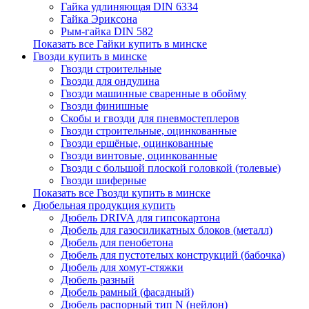
Гайка удлиняющая DIN 6334
Гайка Эриксона
Рым-гайка DIN 582
Показать все Гайки купить в минске
Гвозди купить в минске
Гвозди строительные
Гвозди для ондулина
Гвозди машинные сваренные в обойму
Гвозди финишные
Скобы и гвозди для пневмостеплеров
Гвозди строительные, оцинкованные
Гвозди ершёные, оцинкованные
Гвозди винтовые, оцинкованные
Гвозди с большой плоской головкой (толевые)
Гвозди шиферные
Показать все Гвозди купить в минске
Дюбельная продукция купить
Дюбель DRIVA для гипсокартона
Дюбель для газосиликатных блоков (металл)
Дюбель для пенобетона
Дюбель для пустотелых конструкций (бабочка)
Дюбель для хомут-стяжки
Дюбель разный
Дюбель рамный (фасадный)
Дюбель распорный тип N (нейлон)