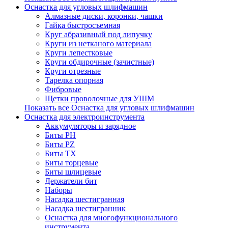
Оснастка для угловых шлифмашин
Алмазные диски, коронки, чашки
Гайка быстросъемная
Круг абразивный под липучку
Круги из нетканого материала
Круги лепестковые
Круги обдирочные (зачистные)
Круги отрезные
Тарелка опорная
Фибровые
Щетки проволочные для УШМ
Показать все Оснастка для угловых шлифмашин
Оснастка для электроинструмента
Аккумуляторы и зарядное
Биты PH
Биты PZ
Биты TX
Биты торцевые
Биты шлицевые
Держатели бит
Наборы
Насадка шестигранная
Насадка шестигранник
Оснастка для многофункционального
инструмента