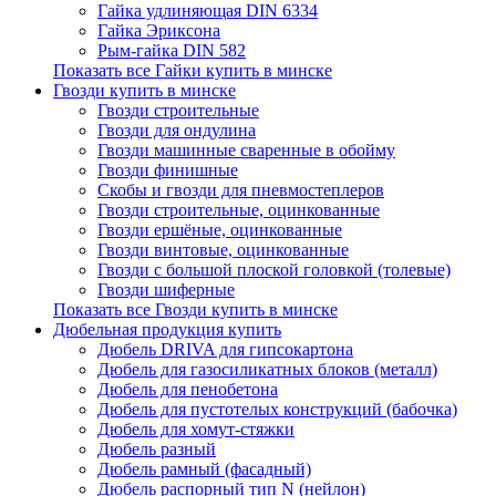
Гайка удлиняющая DIN 6334
Гайка Эриксона
Рым-гайка DIN 582
Показать все Гайки купить в минске
Гвозди купить в минске
Гвозди строительные
Гвозди для ондулина
Гвозди машинные сваренные в обойму
Гвозди финишные
Скобы и гвозди для пневмостеплеров
Гвозди строительные, оцинкованные
Гвозди ершёные, оцинкованные
Гвозди винтовые, оцинкованные
Гвозди с большой плоской головкой (толевые)
Гвозди шиферные
Показать все Гвозди купить в минске
Дюбельная продукция купить
Дюбель DRIVA для гипсокартона
Дюбель для газосиликатных блоков (металл)
Дюбель для пенобетона
Дюбель для пустотелых конструкций (бабочка)
Дюбель для хомут-стяжки
Дюбель разный
Дюбель рамный (фасадный)
Дюбель распорный тип N (нейлон)