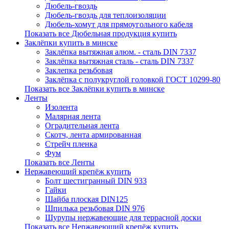
Дюбель-гвоздь
Дюбель-гвоздь для теплоизоляции
Дюбель-хомут для прямоугольного кабеля
Показать все Дюбельная продукция купить
Заклёпки купить в минске
Заклёпка вытяжная алюм. - сталь DIN 7337
Заклёпка вытяжная сталь - сталь DIN 7337
Заклепка резьбовая
Заклёпка с полукруглой головкой ГОСТ 10299-80
Показать все Заклёпки купить в минске
Ленты
Изолента
Малярная лента
Оградительная лента
Скотч, лента армированная
Стрейч пленка
Фум
Показать все Ленты
Нержавеющий крепёж купить
Болт шестигранный DIN 933
Гайки
Шайба плоская DIN125
Шпилька резьбовая DIN 976
Шурупы нержавеющие для террасной доски
Показать все Нержавеющий крепёж купить