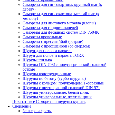
Саморезы для гипсокартона, крупный шаг (к
дереву)
Саморезы для гипсокартона, мелкий шаг (к
металлу)
Саморезы для листового металла (клопы)
Саморезы для сэндвич-панелей
Саморезы для фасадных систем DIN 7504K
Саморезы кровельные
Саморезы с прессшайбой (острые)
Саморезы с прессшайбой (со сверлом)
Шуруп для полов и паркета
Шуруп для полов и паркета TORX
Шуруп-шпилька
Шурупы DIN 7981с полусферической головкой,
острые
Шурупы конструкционные
Шурупы по бетону (турбо-шурупы)
Шурупы с кольцом, полукольцом, Г-образные
Шурупы с шестигранной головкой DIN 571
Шурупы универсальные, белый цинк
Шурупы универсальные, желтый цинк
Показать все Саморезы и шурупы купить
Сверление
Зенкера и фрезы