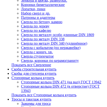
Зенкера и фрезы, развертки.
Коронки биметаллические
Лопатки, пики
Набор сверл и др.
Патроны и адаптеры
Сверла по бетону, камню
Сверла по дереву
Сверла по кафелю
Сверла по металлу особо длинные DIN 1869
Сверла по металу DIN 338
Сверла по металу DIN 340 (удлинённое)
Сверла с кобальтом (по нержавейке)
Сверла с конич. хв.
Сверла ступенчатое
Сверла, коронки по керамограниту
Показать все Сверление
Скоба строительная купить
Скобы для степлера купить
Стопорные кольца купить
Стопорные кольца DIN 471 (на вал) ГОСТ 13942
Стопорные кольца DIN 472 (в отверстие) ГОСТ
13943
Показать все Стопорные кольца купить
Тросы и такелаж купить
Зажимы для троса