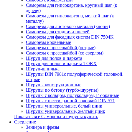
Саморезы для гипсокартона, крупный шаг (к
дереву)
Саморезы для гипсокартона, мелкий шаг (к
металлу)
Саморезы для листового металла (клопы)
Саморезы для сэндвич-панелей
Саморезы для фасадных систем DIN 7504K
Саморезы кровельные
Саморезы с прессшайбой (острые)
Саморезы с прессшайбой (со сверлом)
Шуруп для полов и паркета
Шуруп для полов и паркета TORX
Шуруп-шпилька
Шурупы DIN 7981с полусферической головкой,
острые
Шурупы конструкционные
Шурупы по бетону (турбо-шурупы)
Шурупы с кольцом, полукольцом, Г-образные
Шурупы с шестигранной головкой DIN 571
Шурупы универсальные, белый цинк
Шурупы универсальные, желтый цинк
Показать все Саморезы и шурупы купить
Сверление
Зенкера и фрезы