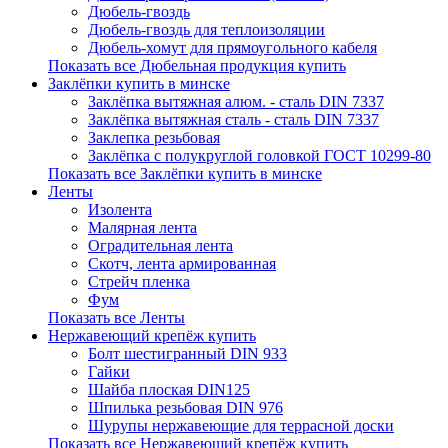
Дюбель-гвоздь
Дюбель-гвоздь для теплоизоляции
Дюбель-хомут для прямоугольного кабеля
Показать все Дюбельная продукция купить
Заклёпки купить в минске
Заклёпка вытяжная алюм. - сталь DIN 7337
Заклёпка вытяжная сталь - сталь DIN 7337
Заклепка резьбовая
Заклёпка с полукруглой головкой ГОСТ 10299-80
Показать все Заклёпки купить в минске
Ленты
Изолента
Малярная лента
Оградительная лента
Скотч, лента армированная
Стрейч пленка
Фум
Показать все Ленты
Нержавеющий крепёж купить
Болт шестигранный DIN 933
Гайки
Шайба плоская DIN125
Шпилька резьбовая DIN 976
Шурупы нержавеющие для террасной доски
Показать все Нержавеющий крепёж купить