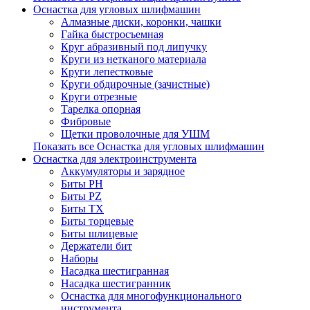
Оснастка для угловых шлифмашин
Алмазные диски, коронки, чашки
Гайка быстросъемная
Круг абразивный под липучку
Круги из нетканого материала
Круги лепестковые
Круги обдирочные (зачистные)
Круги отрезные
Тарелка опорная
Фибровые
Щетки проволочные для УШМ
Показать все Оснастка для угловых шлифмашин
Оснастка для электроинструмента
Аккумуляторы и зарядное
Биты PH
Биты PZ
Биты TX
Биты торцевые
Биты шлицевые
Держатели бит
Наборы
Насадка шестигранная
Насадка шестигранник
Оснастка для многофункционального
инструмента