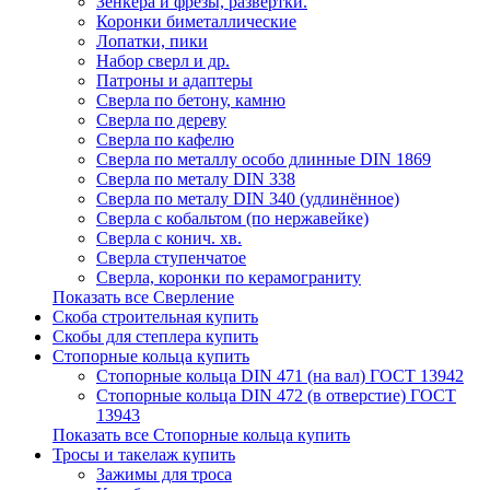
Зенкера и фрезы, развертки.
Коронки биметаллические
Лопатки, пики
Набор сверл и др.
Патроны и адаптеры
Сверла по бетону, камню
Сверла по дереву
Сверла по кафелю
Сверла по металлу особо длинные DIN 1869
Сверла по металу DIN 338
Сверла по металу DIN 340 (удлинённое)
Сверла с кобальтом (по нержавейке)
Сверла с конич. хв.
Сверла ступенчатое
Сверла, коронки по керамограниту
Показать все Сверление
Скоба строительная купить
Скобы для степлера купить
Стопорные кольца купить
Стопорные кольца DIN 471 (на вал) ГОСТ 13942
Стопорные кольца DIN 472 (в отверстие) ГОСТ
13943
Показать все Стопорные кольца купить
Тросы и такелаж купить
Зажимы для троса