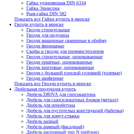
Гайка удлиняющая DIN 6334
Гайка Эриксона
Рым-гайка DIN 582
Показать все Гайки купить в минске
Гвозди купить в минске
Гвозди строительные
Гвозди для ондулина
Гвозди машинные сваренные в обойму
Гвозди финишные
Скобы и гвозди для пневмостеплеров
Гвозди строительные, оцинкованные
Гвозди ершёные, оцинкованные
Гвозди винтовые, оцинкованные
Гвозди с большой плоской головкой (толевые)
Гвозди шиферные
Показать все Гвозди купить в минске
Дюбельная продукция купить
Дюбель DRIVA для гипсокартона
Дюбель для газосиликатных блоков (металл)
Дюбель для пенобетона
Дюбель для пустотелых конструкций (бабочка)
Дюбель для хомут-стяжки
Дюбель разный
Дюбель рамный (фасадный)
Дюбель распорный тип N (нейлон)