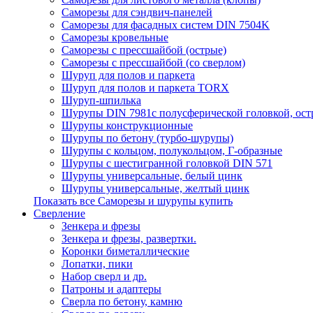
Саморезы для сэндвич-панелей
Саморезы для фасадных систем DIN 7504K
Саморезы кровельные
Саморезы с прессшайбой (острые)
Саморезы с прессшайбой (со сверлом)
Шуруп для полов и паркета
Шуруп для полов и паркета TORX
Шуруп-шпилька
Шурупы DIN 7981с полусферической головкой, ост
Шурупы конструкционные
Шурупы по бетону (турбо-шурупы)
Шурупы с кольцом, полукольцом, Г-образные
Шурупы с шестигранной головкой DIN 571
Шурупы универсальные, белый цинк
Шурупы универсальные, желтый цинк
Показать все Саморезы и шурупы купить
Сверление
Зенкера и фрезы
Зенкера и фрезы, развертки.
Коронки биметаллические
Лопатки, пики
Набор сверл и др.
Патроны и адаптеры
Сверла по бетону, камню