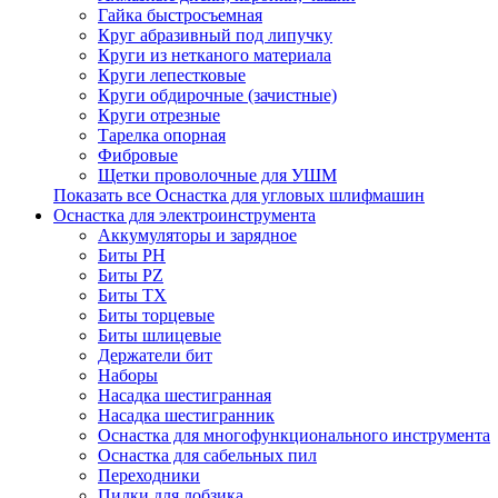
Гайка быстросъемная
Круг абразивный под липучку
Круги из нетканого материала
Круги лепестковые
Круги обдирочные (зачистные)
Круги отрезные
Тарелка опорная
Фибровые
Щетки проволочные для УШМ
Показать все Оснастка для угловых шлифмашин
Оснастка для электроинструмента
Аккумуляторы и зарядное
Биты PH
Биты PZ
Биты TX
Биты торцевые
Биты шлицевые
Держатели бит
Наборы
Насадка шестигранная
Насадка шестигранник
Оснастка для многофункционального инструмента
Оснастка для сабельных пил
Переходники
Пилки для лобзика