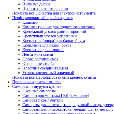
Пильные диски
Цепи и зап. части для пил
Показать все Оснастка для электроинструмента
Перфорированный крепёж купить
Кляймер
Комплектуюшие для подвесного потолка
Крепёжный уголок равносторонний
Крепёжный уголок усиленный
Крепление (опора) для балки, бруса
Крепление для балки, бруса
Крепление для стропил
Лента монтажная
Опора регулируемая
Основание столба
Пластина соединительная
Уголок крепежный анкерный
Показать все Перфорированный крепёж купить
Проволока купить в минске
Саморезы и шурупы купить
Оконные саморезы
Саморез для монтажа ГВЛ (к металлу)
Саморез с крыльчаткой
Саморезы для гипсокартона, крупный шаг (к дереву
Саморезы для гипсокартона, мелкий шаг (к металлу
Саморезы для листового металла (клопы)