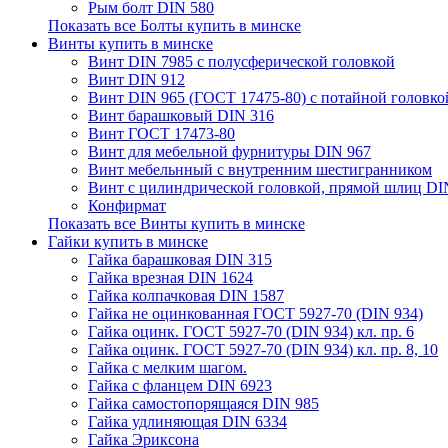
Рым болт DIN 580
Показать все Болты купить в минске
Винты купить в минске
Винт DIN 7985 с полусферической головкой
Винт DIN 912
Винт DIN 965 (ГОСТ 17475-80) с потайной головко
Винт барашковый DIN 316
Винт ГОСТ 17473-80
Винт для мебельной фурнитуры DIN 967
Винт мебельнный с внутренним шестигранником
Винт с цилиндрической головкой, прямой шлиц DI
Конфирмат
Показать все Винты купить в минске
Гайки купить в минске
Гайка барашковая DIN 315
Гайка врезная DIN 1624
Гайка колпачковая DIN 1587
Гайка не оцинкованная ГОСТ 5927-70 (DIN 934)
Гайка оцинк. ГОСТ 5927-70 (DIN 934) кл. пр. 6
Гайка оцинк. ГОСТ 5927-70 (DIN 934) кл. пр. 8, 10
Гайка с мелким шагом.
Гайка с фланцем DIN 6923
Гайка самостопорящаяся DIN 985
Гайка удлиняющая DIN 6334
Гайка Эриксона