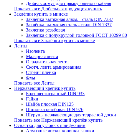
Дюбель-хомут для прямоугольного кабеля
Показать все Дюбельная продукция купить
Заклёпки купить в минске
Заклёпка вытяжная алюм. - сталь DIN 7337
Заклёпка вытяжная сталь - сталь DIN 7337
Заклепка резьбовая
Заклёпка с полукруглой головкой ГОСТ 10299-80
Показать все Заклёпки купить в минске
Ленты
Изолента
Малярная лента
Оградительная лента
Скотч, лента армированная
Стрейч пленка
Фум
Показать все Ленты
Нержавеющий крепёж купить
Болт шестигранный DIN 933
Гайки
Шайба плоская DIN125
Шпилька резьбовая DIN 976
Шурупы нержавеющие для террасной доски
Показать все Нержавеющий крепёж купить
Оснастка для угловых шлифмашин
Алмазные диски, коронки, чашки