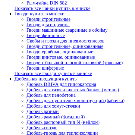
Рым-гайка DIN 582
Показать все Гайки купить в минске
Гвозди купить в минске
Гвозди строительные
Гвозди для ондулина
Гвозди машинные сваренные в обойму
Гвозди финишные
Скобы и гвозди для пневмостеплеров
Гвозди строительные, оцинкованные
Гвозди ершёные, оцинкованные
Гвозди винтовые, оцинкованные
Гвозди с большой плоской головкой (толевые)
Гвозди шиферные
Показать все Гвозди купить в минске
Дюбельная продукция купить
Дюбель DRIVA для гипсокартона
Дюбель для газосиликатных блоков (металл)
Дюбель для пенобетона
Дюбель для пустотелых конструкций (бабочка)
Дюбель для хомут-стяжки
Дюбель разный
Дюбель рамный (фасадный)
Дюбель распорный тип N (нейлон)
Дюбель-гвоздь
Дюбель-гвоздь для теплоизоляции