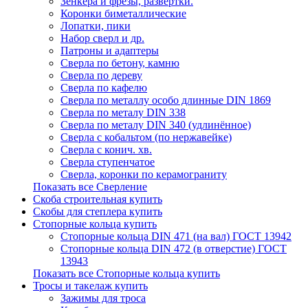
Зенкера и фрезы, развертки.
Коронки биметаллические
Лопатки, пики
Набор сверл и др.
Патроны и адаптеры
Сверла по бетону, камню
Сверла по дереву
Сверла по кафелю
Сверла по металлу особо длинные DIN 1869
Сверла по металу DIN 338
Сверла по металу DIN 340 (удлинённое)
Сверла с кобальтом (по нержавейке)
Сверла с конич. хв.
Сверла ступенчатое
Сверла, коронки по керамограниту
Показать все Сверление
Скоба строительная купить
Скобы для степлера купить
Стопорные кольца купить
Стопорные кольца DIN 471 (на вал) ГОСТ 13942
Стопорные кольца DIN 472 (в отверстие) ГОСТ
13943
Показать все Стопорные кольца купить
Тросы и такелаж купить
Зажимы для троса