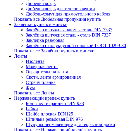
Дюбель-гвоздь
Дюбель-гвоздь для теплоизоляции
Дюбель-хомут для прямоугольного кабеля
Показать все Дюбельная продукция купить
Заклёпки купить в минске
Заклёпка вытяжная алюм. - сталь DIN 7337
Заклёпка вытяжная сталь - сталь DIN 7337
Заклепка резьбовая
Заклёпка с полукруглой головкой ГОСТ 10299-80
Показать все Заклёпки купить в минске
Ленты
Изолента
Малярная лента
Оградительная лента
Скотч, лента армированная
Стрейч пленка
Фум
Показать все Ленты
Нержавеющий крепёж купить
Болт шестигранный DIN 933
Гайки
Шайба плоская DIN125
Шпилька резьбовая DIN 976
Шурупы нержавеющие для террасной доски
Показать все Нержавеющий крепёж купить