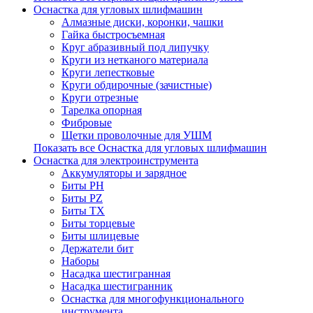
Оснастка для угловых шлифмашин
Алмазные диски, коронки, чашки
Гайка быстросъемная
Круг абразивный под липучку
Круги из нетканого материала
Круги лепестковые
Круги обдирочные (зачистные)
Круги отрезные
Тарелка опорная
Фибровые
Щетки проволочные для УШМ
Показать все Оснастка для угловых шлифмашин
Оснастка для электроинструмента
Аккумуляторы и зарядное
Биты PH
Биты PZ
Биты TX
Биты торцевые
Биты шлицевые
Держатели бит
Наборы
Насадка шестигранная
Насадка шестигранник
Оснастка для многофункционального
инструмента