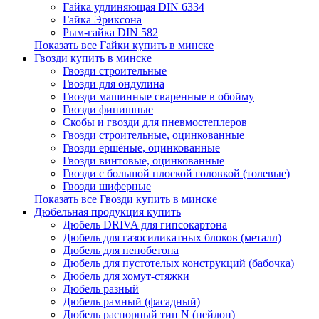
Гайка удлиняющая DIN 6334
Гайка Эриксона
Рым-гайка DIN 582
Показать все Гайки купить в минске
Гвозди купить в минске
Гвозди строительные
Гвозди для ондулина
Гвозди машинные сваренные в обойму
Гвозди финишные
Скобы и гвозди для пневмостеплеров
Гвозди строительные, оцинкованные
Гвозди ершёные, оцинкованные
Гвозди винтовые, оцинкованные
Гвозди с большой плоской головкой (толевые)
Гвозди шиферные
Показать все Гвозди купить в минске
Дюбельная продукция купить
Дюбель DRIVA для гипсокартона
Дюбель для газосиликатных блоков (металл)
Дюбель для пенобетона
Дюбель для пустотелых конструкций (бабочка)
Дюбель для хомут-стяжки
Дюбель разный
Дюбель рамный (фасадный)
Дюбель распорный тип N (нейлон)