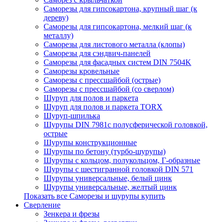
Саморезы для гипсокартона, крупный шаг (к
дереву)
Саморезы для гипсокартона, мелкий шаг (к
металлу)
Саморезы для листового металла (клопы)
Саморезы для сэндвич-панелей
Саморезы для фасадных систем DIN 7504K
Саморезы кровельные
Саморезы с прессшайбой (острые)
Саморезы с прессшайбой (со сверлом)
Шуруп для полов и паркета
Шуруп для полов и паркета TORX
Шуруп-шпилька
Шурупы DIN 7981с полусферической головкой,
острые
Шурупы конструкционные
Шурупы по бетону (турбо-шурупы)
Шурупы с кольцом, полукольцом, Г-образные
Шурупы с шестигранной головкой DIN 571
Шурупы универсальные, белый цинк
Шурупы универсальные, желтый цинк
Показать все Саморезы и шурупы купить
Сверление
Зенкера и фрезы