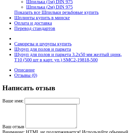
Шпилька (1м) DIN 975
Шпилька (2м) DIN 975
Показать все Шпильки резьбовые купить
Шплинты купить в минске
Оплата и доставка
Перевод стандартов
Саморезы и шурупы купить
Шуруп для полов и паркета
Шуруп для полов и паркета 3.2х50 мм желтый цинк,
T10 (500 шт в карт. уп.) SMC2-19818-500
Описание
Отзывы (0)
Написать отзыв
Ваше имя:
Ваш отзыв
Внимание:
HTML не поддерживается! Используйте обычный