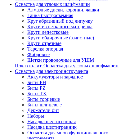
Оснастка для угловых шлифмашин
Алмазные диски, коронки, чашки
Гайка быстросъемная
Круг абразивный под липучку
Круги из нетканого материала
Круги лепестковые
Круги обдирочные (зачистные)
Круги отрезные
Тарелка опорная
Фибровые
Щетки проволочные для УШМ
Показать все Оснастка для угловых шлифмашин
Оснастка для электроинструмента
Аккумуляторы и зарядное
Биты PH
Биты PZ
Биты TX
Биты торцевые
Биты шлицевые
Держатели бит
Наборы
Насадка шестигранная
Насадка шестигранник
Оснастка для многофункционального
инструмента