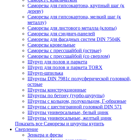
Саморезы для гипсокартона, крупный шаг (к
дереву)
Саморезы для гипсокартона, мелкий шаг (к
металлу)
Саморезы для листового металла (клопы)
Саморезы для сэндвич-панелей
Саморезы для фасадных систем DIN 7504K
Саморезы кровельные
Саморезы с прессшайбой (острые)
Саморезы с прессшайбой (со сверлом)
Шуруп для полов и паркета
Шуруп для полов и паркета TORX
Шуруп-шпилька
Шурупы DIN 7981с полусферической головкой,
острые
Шурупы конструкционные
Шурупы по бетону (турбо-шурупы)
Шурупы с кольцом, полукольцом, Г-образные
Шурупы с шестигранной головкой DIN 571
Шурупы универсальные, белый цинк
Шурупы универсальные, желтый цинк
Показать все Саморезы и шурупы купить
Сверление
Зенкера и фрезы