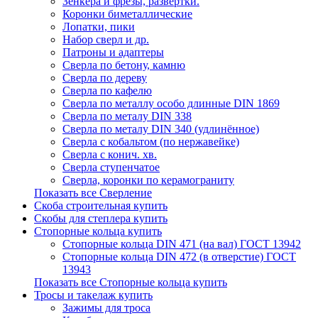
Зенкера и фрезы, развертки.
Коронки биметаллические
Лопатки, пики
Набор сверл и др.
Патроны и адаптеры
Сверла по бетону, камню
Сверла по дереву
Сверла по кафелю
Сверла по металлу особо длинные DIN 1869
Сверла по металу DIN 338
Сверла по металу DIN 340 (удлинённое)
Сверла с кобальтом (по нержавейке)
Сверла с конич. хв.
Сверла ступенчатое
Сверла, коронки по керамограниту
Показать все Сверление
Скоба строительная купить
Скобы для степлера купить
Стопорные кольца купить
Стопорные кольца DIN 471 (на вал) ГОСТ 13942
Стопорные кольца DIN 472 (в отверстие) ГОСТ
13943
Показать все Стопорные кольца купить
Тросы и такелаж купить
Зажимы для троса