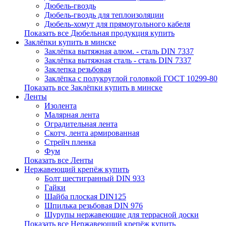
Дюбель-гвоздь
Дюбель-гвоздь для теплоизоляции
Дюбель-хомут для прямоугольного кабеля
Показать все Дюбельная продукция купить
Заклёпки купить в минске
Заклёпка вытяжная алюм. - сталь DIN 7337
Заклёпка вытяжная сталь - сталь DIN 7337
Заклепка резьбовая
Заклёпка с полукруглой головкой ГОСТ 10299-80
Показать все Заклёпки купить в минске
Ленты
Изолента
Малярная лента
Оградительная лента
Скотч, лента армированная
Стрейч пленка
Фум
Показать все Ленты
Нержавеющий крепёж купить
Болт шестигранный DIN 933
Гайки
Шайба плоская DIN125
Шпилька резьбовая DIN 976
Шурупы нержавеющие для террасной доски
Показать все Нержавеющий крепёж купить