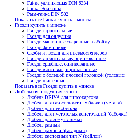
Гайка удлиняющая DIN 6334
Гайка Эриксона
Рым-гайка DIN 582
Показать все Гайки купить в минске
Гвозди купить в минске
Гвозди строительные
Гвозди для ондулина
Гвозди машинные сваренные в обойму
Гвозди финишные
Скобы и гвозди для пневмостеплеров
Гвозди строительные, оцинкованные
Гвозди ершёные, оцинкованные
Гвозди винтовые, оцинкованные
Гвозди с большой плоской головкой (толевые)
Гвозди шиферные
Показать все Гвозди купить в минске
Дюбельная продукция купить
Дюбель DRIVA для гипсокартона
Дюбель для газосиликатных блоков (металл)
Дюбель для пенобетона
Дюбель для пустотелых конструкций (бабочка)
Дюбель для хомут-стяжки
Дюбель разный
Дюбель рамный (фасадный)
Дюбель распорный тип N (нейлон)