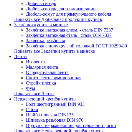
Дюбель-гвоздь
Дюбель-гвоздь для теплоизоляции
Дюбель-хомут для прямоугольного кабеля
Показать все Дюбельная продукция купить
Заклёпки купить в минске
Заклёпка вытяжная алюм. - сталь DIN 7337
Заклёпка вытяжная сталь - сталь DIN 7337
Заклепка резьбовая
Заклёпка с полукруглой головкой ГОСТ 10299-80
Показать все Заклёпки купить в минске
Ленты
Изолента
Малярная лента
Оградительная лента
Скотч, лента армированная
Стрейч пленка
Фум
Показать все Ленты
Нержавеющий крепёж купить
Болт шестигранный DIN 933
Гайки
Шайба плоская DIN125
Шпилька резьбовая DIN 976
Шурупы нержавеющие для террасной доски
Показать все Нержавеющий крепёж купить