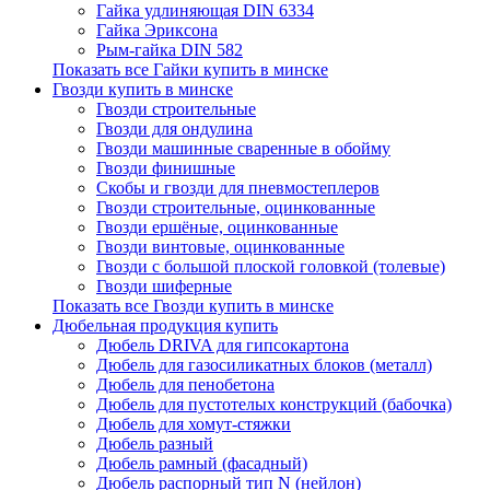
Гайка удлиняющая DIN 6334
Гайка Эриксона
Рым-гайка DIN 582
Показать все Гайки купить в минске
Гвозди купить в минске
Гвозди строительные
Гвозди для ондулина
Гвозди машинные сваренные в обойму
Гвозди финишные
Скобы и гвозди для пневмостеплеров
Гвозди строительные, оцинкованные
Гвозди ершёные, оцинкованные
Гвозди винтовые, оцинкованные
Гвозди с большой плоской головкой (толевые)
Гвозди шиферные
Показать все Гвозди купить в минске
Дюбельная продукция купить
Дюбель DRIVA для гипсокартона
Дюбель для газосиликатных блоков (металл)
Дюбель для пенобетона
Дюбель для пустотелых конструкций (бабочка)
Дюбель для хомут-стяжки
Дюбель разный
Дюбель рамный (фасадный)
Дюбель распорный тип N (нейлон)