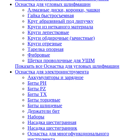
Оснастка для угловых шлифмашин
Алмазные диски, коронки, чашки
Гайка быстросъемная
Круг абразивный под липучку
Круги из нетканого материала
Круги лепестковые
Круги обдирочные (зачистные)
Круги отрезные
Тарелка опорная
Фибровые
Щетки проволочные для УШМ
Показать все Оснастка для угловых шлифмашин
Оснастка для электроинструмента
Аккумуляторы и зарядное
Биты PH
Биты PZ
Биты TX
Биты торцевые
Биты шлицевые
Держатели бит
Наборы
Насадка шестигранная
Насадка шестигранник
Оснастка для многофункционального
инструмента