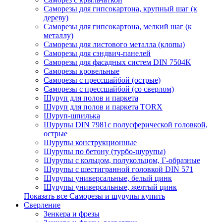
Саморезы для гипсокартона, крупный шаг (к
дереву)
Саморезы для гипсокартона, мелкий шаг (к
металлу)
Саморезы для листового металла (клопы)
Саморезы для сэндвич-панелей
Саморезы для фасадных систем DIN 7504K
Саморезы кровельные
Саморезы с прессшайбой (острые)
Саморезы с прессшайбой (со сверлом)
Шуруп для полов и паркета
Шуруп для полов и паркета TORX
Шуруп-шпилька
Шурупы DIN 7981с полусферической головкой,
острые
Шурупы конструкционные
Шурупы по бетону (турбо-шурупы)
Шурупы с кольцом, полукольцом, Г-образные
Шурупы с шестигранной головкой DIN 571
Шурупы универсальные, белый цинк
Шурупы универсальные, желтый цинк
Показать все Саморезы и шурупы купить
Сверление
Зенкера и фрезы