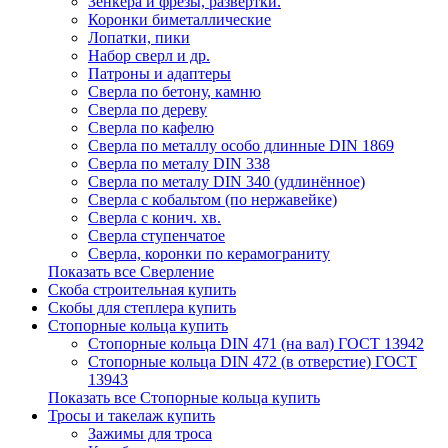
Зенкера и фрезы, развертки.
Коронки биметаллические
Лопатки, пики
Набор сверл и др.
Патроны и адаптеры
Сверла по бетону, камню
Сверла по дереву
Сверла по кафелю
Сверла по металлу особо длинные DIN 1869
Сверла по металу DIN 338
Сверла по металу DIN 340 (удлинённое)
Сверла с кобальтом (по нержавейке)
Сверла с конич. хв.
Сверла ступенчатое
Сверла, коронки по керамограниту
Показать все Сверление
Скоба строительная купить
Скобы для степлера купить
Стопорные кольца купить
Стопорные кольца DIN 471 (на вал) ГОСТ 13942
Стопорные кольца DIN 472 (в отверстие) ГОСТ
13943
Показать все Стопорные кольца купить
Тросы и такелаж купить
Зажимы для троса