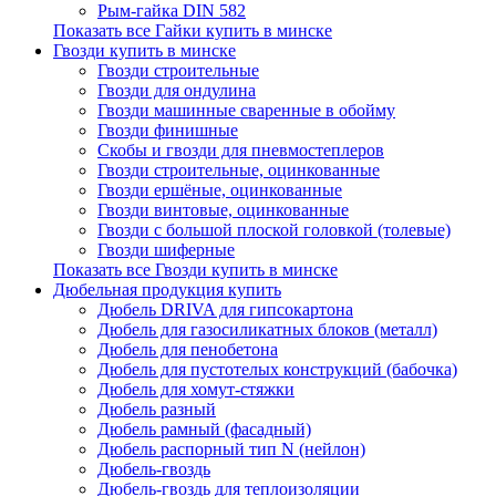
Рым-гайка DIN 582
Показать все Гайки купить в минске
Гвозди купить в минске
Гвозди строительные
Гвозди для ондулина
Гвозди машинные сваренные в обойму
Гвозди финишные
Скобы и гвозди для пневмостеплеров
Гвозди строительные, оцинкованные
Гвозди ершёные, оцинкованные
Гвозди винтовые, оцинкованные
Гвозди с большой плоской головкой (толевые)
Гвозди шиферные
Показать все Гвозди купить в минске
Дюбельная продукция купить
Дюбель DRIVA для гипсокартона
Дюбель для газосиликатных блоков (металл)
Дюбель для пенобетона
Дюбель для пустотелых конструкций (бабочка)
Дюбель для хомут-стяжки
Дюбель разный
Дюбель рамный (фасадный)
Дюбель распорный тип N (нейлон)
Дюбель-гвоздь
Дюбель-гвоздь для теплоизоляции