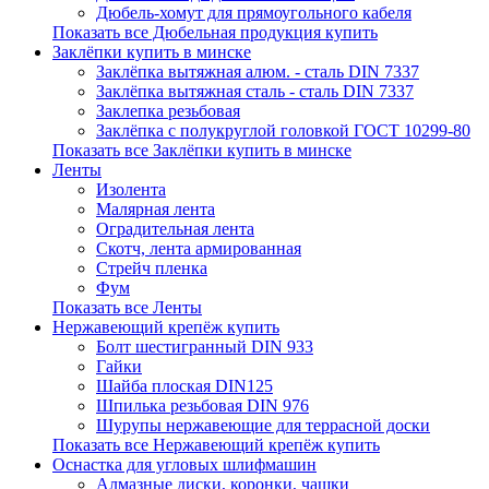
Дюбель-хомут для прямоугольного кабеля
Показать все Дюбельная продукция купить
Заклёпки купить в минске
Заклёпка вытяжная алюм. - сталь DIN 7337
Заклёпка вытяжная сталь - сталь DIN 7337
Заклепка резьбовая
Заклёпка с полукруглой головкой ГОСТ 10299-80
Показать все Заклёпки купить в минске
Ленты
Изолента
Малярная лента
Оградительная лента
Скотч, лента армированная
Стрейч пленка
Фум
Показать все Ленты
Нержавеющий крепёж купить
Болт шестигранный DIN 933
Гайки
Шайба плоская DIN125
Шпилька резьбовая DIN 976
Шурупы нержавеющие для террасной доски
Показать все Нержавеющий крепёж купить
Оснастка для угловых шлифмашин
Алмазные диски, коронки, чашки