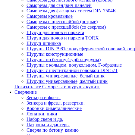
Саморезы для сэндвич-панелей
Саморезы для фасадных систем DIN 7504K
Саморезы кровельные
Саморезы с прессшайбой (острые)
Саморезы с прессшайбой (со сверлом)
Шуруп для полов и паркета
Шуруп для полов и паркета TORX
Шуруп-шпилька
Шурупы DIN 7981с полусферической головкой, ост
Шурупы конструкционные
Шурупы по бетону (турбо-шурупы)
Шурупы с кольцом, полукольцом, Г-образные
Шурупы с шестигранной головкой DIN 571
Шурупы универсальные, белый цинк
Шурупы универсальные, желтый цинк
Показать все Саморезы и шурупы купить
Сверление
Зенкера и фрезы
Зенкера и фрезы, развертки.
Коронки биметаллические
Лопатки, пики
Набор сверл и др.
Патроны и адаптеры
Сверла по бетону, камню