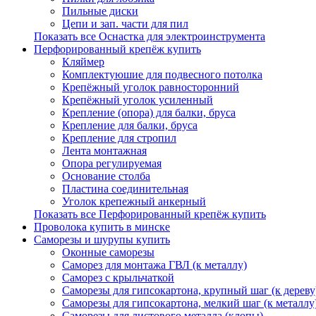
Пильные диски
Цепи и зап. части для пил
Показать все Оснастка для электроинструмента
Перфорированный крепёж купить
Кляймер
Комплектуюшие для подвесного потолка
Крепёжный уголок равносторонний
Крепёжный уголок усиленный
Крепление (опора) для балки, бруса
Крепление для балки, бруса
Крепление для стропил
Лента монтажная
Опора регулируемая
Основание столба
Пластина соединительная
Уголок крепежный анкерный
Показать все Перфорированный крепёж купить
Проволока купить в минске
Саморезы и шурупы купить
Оконные саморезы
Саморез для монтажа ГВЛ (к металлу)
Саморез с крыльчаткой
Саморезы для гипсокартона, крупный шаг (к дереву
Саморезы для гипсокартона, мелкий шаг (к металлу
Саморезы для листового металла (клопы)