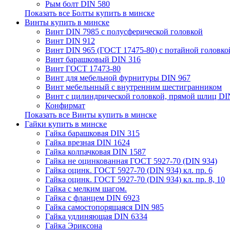
Рым болт DIN 580
Показать все Болты купить в минске
Винты купить в минске
Винт DIN 7985 с полусферической головкой
Винт DIN 912
Винт DIN 965 (ГОСТ 17475-80) с потайной головко
Винт барашковый DIN 316
Винт ГОСТ 17473-80
Винт для мебельной фурнитуры DIN 967
Винт мебельнный с внутренним шестигранником
Винт с цилиндрической головкой, прямой шлиц DI
Конфирмат
Показать все Винты купить в минске
Гайки купить в минске
Гайка барашковая DIN 315
Гайка врезная DIN 1624
Гайка колпачковая DIN 1587
Гайка не оцинкованная ГОСТ 5927-70 (DIN 934)
Гайка оцинк. ГОСТ 5927-70 (DIN 934) кл. пр. 6
Гайка оцинк. ГОСТ 5927-70 (DIN 934) кл. пр. 8, 10
Гайка с мелким шагом.
Гайка с фланцем DIN 6923
Гайка самостопорящаяся DIN 985
Гайка удлиняющая DIN 6334
Гайка Эриксона