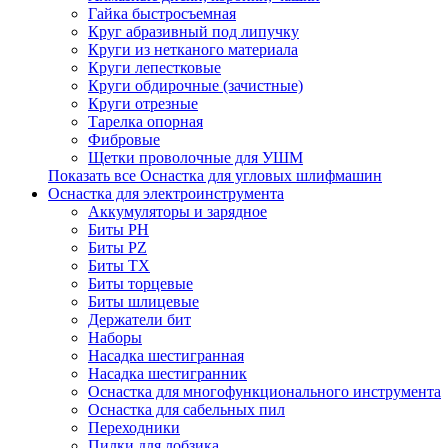
Гайка быстросъемная
Круг абразивный под липучку
Круги из нетканого материала
Круги лепестковые
Круги обдирочные (зачистные)
Круги отрезные
Тарелка опорная
Фибровые
Щетки проволочные для УШМ
Показать все Оснастка для угловых шлифмашин
Оснастка для электроинструмента
Аккумуляторы и зарядное
Биты PH
Биты PZ
Биты TX
Биты торцевые
Биты шлицевые
Держатели бит
Наборы
Насадка шестигранная
Насадка шестигранник
Оснастка для многофункционального инструмента
Оснастка для сабельных пил
Переходники
Пилки для лобзика