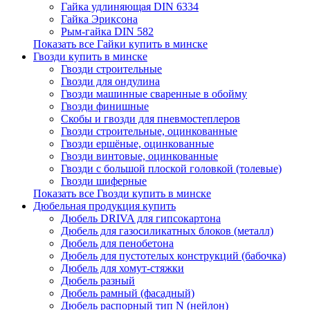
Гайка удлиняющая DIN 6334
Гайка Эриксона
Рым-гайка DIN 582
Показать все Гайки купить в минске
Гвозди купить в минске
Гвозди строительные
Гвозди для ондулина
Гвозди машинные сваренные в обойму
Гвозди финишные
Скобы и гвозди для пневмостеплеров
Гвозди строительные, оцинкованные
Гвозди ершёные, оцинкованные
Гвозди винтовые, оцинкованные
Гвозди с большой плоской головкой (толевые)
Гвозди шиферные
Показать все Гвозди купить в минске
Дюбельная продукция купить
Дюбель DRIVA для гипсокартона
Дюбель для газосиликатных блоков (металл)
Дюбель для пенобетона
Дюбель для пустотелых конструкций (бабочка)
Дюбель для хомут-стяжки
Дюбель разный
Дюбель рамный (фасадный)
Дюбель распорный тип N (нейлон)