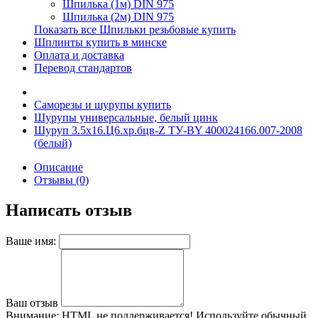
Шпилька (1м) DIN 975
Шпилька (2м) DIN 975
Показать все Шпильки резьбовые купить
Шплинты купить в минске
Оплата и доставка
Перевод стандартов
Саморезы и шурупы купить
Шурупы универсальные, белый цинк
Шуруп 3.5х16.Ц6.хр.бцв-Z ТУ-BY 400024166.007-2008
(белый)
Описание
Отзывы (0)
Написать отзыв
Ваше имя:
Ваш отзыв
Внимание:
HTML не поддерживается! Используйте обычный