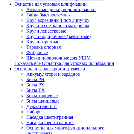
Оснастка для угловых шлифмашин
Алмазные диски, коронки, чашки
Гайка быстросъемная
Круг абразивный под липучку
Круги из нетканого материала
Круги лепестковые
Круги обдирочные (зачистные)
Круги отрезные
Тарелка опорная
Фибровые
Щетки проволочные для УШМ
Показать все Оснастка для угловых шлифмашин
Оснастка для электроинструмента
Аккумуляторы и зарядное
Биты PH
Биты PZ
Биты TX
Биты торцевые
Биты шлицевые
Держатели бит
Наборы
Насадка шестигранная
Насадка шестигранник
Оснастка для многофункционального
инструмента