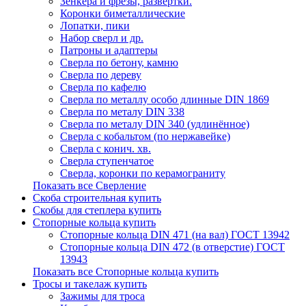
Зенкера и фрезы, развертки.
Коронки биметаллические
Лопатки, пики
Набор сверл и др.
Патроны и адаптеры
Сверла по бетону, камню
Сверла по дереву
Сверла по кафелю
Сверла по металлу особо длинные DIN 1869
Сверла по металу DIN 338
Сверла по металу DIN 340 (удлинённое)
Сверла с кобальтом (по нержавейке)
Сверла с конич. хв.
Сверла ступенчатое
Сверла, коронки по керамограниту
Показать все Сверление
Скоба строительная купить
Скобы для степлера купить
Стопорные кольца купить
Стопорные кольца DIN 471 (на вал) ГОСТ 13942
Стопорные кольца DIN 472 (в отверстие) ГОСТ
13943
Показать все Стопорные кольца купить
Тросы и такелаж купить
Зажимы для троса