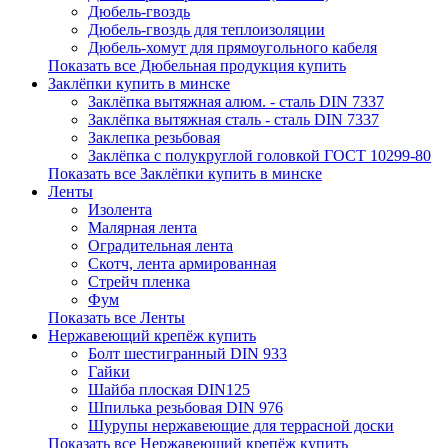
Дюбель-гвоздь
Дюбель-гвоздь для теплоизоляции
Дюбель-хомут для прямоугольного кабеля
Показать все Дюбельная продукция купить
Заклёпки купить в минске
Заклёпка вытяжная алюм. - сталь DIN 7337
Заклёпка вытяжная сталь - сталь DIN 7337
Заклепка резьбовая
Заклёпка с полукруглой головкой ГОСТ 10299-80
Показать все Заклёпки купить в минске
Ленты
Изолента
Малярная лента
Оградительная лента
Скотч, лента армированная
Стрейч пленка
Фум
Показать все Ленты
Нержавеющий крепёж купить
Болт шестигранный DIN 933
Гайки
Шайба плоская DIN125
Шпилька резьбовая DIN 976
Шурупы нержавеющие для террасной доски
Показать все Нержавеющий крепёж купить