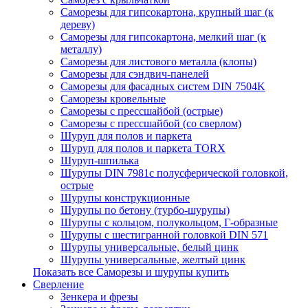
Саморезы для гипсокартона, крупный шаг (к
дереву)
Саморезы для гипсокартона, мелкий шаг (к
металлу)
Саморезы для листового металла (клопы)
Саморезы для сэндвич-панелей
Саморезы для фасадных систем DIN 7504K
Саморезы кровельные
Саморезы с прессшайбой (острые)
Саморезы с прессшайбой (со сверлом)
Шуруп для полов и паркета
Шуруп для полов и паркета TORX
Шуруп-шпилька
Шурупы DIN 7981с полусферической головкой,
острые
Шурупы конструкционные
Шурупы по бетону (турбо-шурупы)
Шурупы с кольцом, полукольцом, Г-образные
Шурупы с шестигранной головкой DIN 571
Шурупы универсальные, белый цинк
Шурупы универсальные, желтый цинк
Показать все Саморезы и шурупы купить
Сверление
Зенкера и фрезы