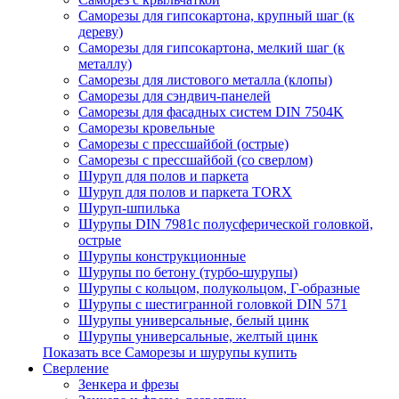
Саморезы для гипсокартона, крупный шаг (к
дереву)
Саморезы для гипсокартона, мелкий шаг (к
металлу)
Саморезы для листового металла (клопы)
Саморезы для сэндвич-панелей
Саморезы для фасадных систем DIN 7504K
Саморезы кровельные
Саморезы с прессшайбой (острые)
Саморезы с прессшайбой (со сверлом)
Шуруп для полов и паркета
Шуруп для полов и паркета TORX
Шуруп-шпилька
Шурупы DIN 7981с полусферической головкой,
острые
Шурупы конструкционные
Шурупы по бетону (турбо-шурупы)
Шурупы с кольцом, полукольцом, Г-образные
Шурупы с шестигранной головкой DIN 571
Шурупы универсальные, белый цинк
Шурупы универсальные, желтый цинк
Показать все Саморезы и шурупы купить
Сверление
Зенкера и фрезы