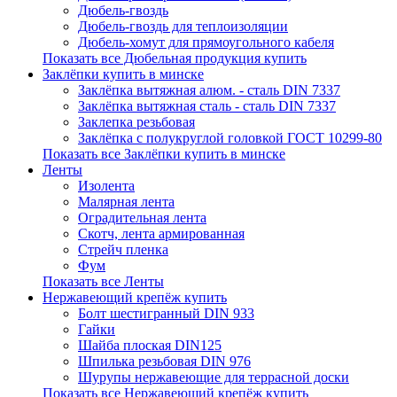
Дюбель-гвоздь
Дюбель-гвоздь для теплоизоляции
Дюбель-хомут для прямоугольного кабеля
Показать все Дюбельная продукция купить
Заклёпки купить в минске
Заклёпка вытяжная алюм. - сталь DIN 7337
Заклёпка вытяжная сталь - сталь DIN 7337
Заклепка резьбовая
Заклёпка с полукруглой головкой ГОСТ 10299-80
Показать все Заклёпки купить в минске
Ленты
Изолента
Малярная лента
Оградительная лента
Скотч, лента армированная
Стрейч пленка
Фум
Показать все Ленты
Нержавеющий крепёж купить
Болт шестигранный DIN 933
Гайки
Шайба плоская DIN125
Шпилька резьбовая DIN 976
Шурупы нержавеющие для террасной доски
Показать все Нержавеющий крепёж купить