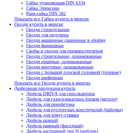
Гайка удлиняющая DIN 6334
Гайка Эриксона
Рым-гайка DIN 582
Показать все Гайки купить в минске
Гвозди купить в минске
Гвозди строительные
Гвозди для ондулина
Гвозди машинные сваренные в обойму
Гвозди финишные
Скобы и гвозди для пневмостеплеров
Гвозди строительные, оцинкованные
Гвозди ершёные, оцинкованные
Гвозди винтовые, оцинкованные
Гвозди с большой плоской головкой (толевые)
Гвозди шиферные
Показать все Гвозди купить в минске
Дюбельная продукция купить
Дюбель DRIVA для гипсокартона
Дюбель для газосиликатных блоков (металл)
Дюбель для пенобетона
Дюбель для пустотелых конструкций (бабочка)
Дюбель для хомут-стяжки
Дюбель разный
Дюбель рамный (фасадный)
Дюбель распорный тип N (нейлон)