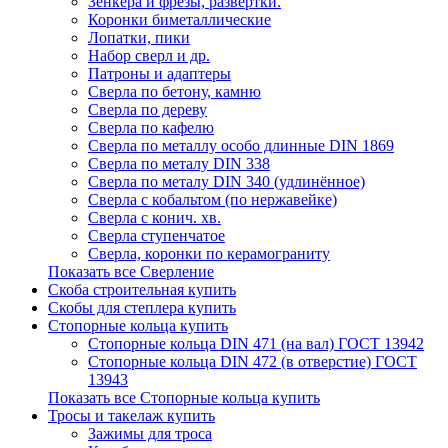
Зенкера и фрезы, развертки.
Коронки биметаллические
Лопатки, пики
Набор сверл и др.
Патроны и адаптеры
Сверла по бетону, камню
Сверла по дереву
Сверла по кафелю
Сверла по металлу особо длинные DIN 1869
Сверла по металу DIN 338
Сверла по металу DIN 340 (удлинённое)
Сверла с кобальтом (по нержавейке)
Сверла с конич. хв.
Сверла ступенчатое
Сверла, коронки по керамограниту
Показать все Сверление
Скоба строительная купить
Скобы для степлера купить
Стопорные кольца купить
Стопорные кольца DIN 471 (на вал) ГОСТ 13942
Стопорные кольца DIN 472 (в отверстие) ГОСТ
13943
Показать все Стопорные кольца купить
Тросы и такелаж купить
Зажимы для троса